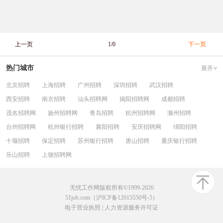
上一页
1/0
下一页
热门城市
展开
北京招聘
上海招聘
广州招聘
深圳招聘
武汉招聘
西安招聘
南京招聘
汕头招聘网
揭阳招聘网
成都招聘
茂名招聘网
扬州招聘网
青岛招聘
杭州招聘网
滁州招聘
台州招聘网
杭州银行招聘
襄阳招聘
安庆招聘网
绵阳招聘
十堰招聘
保定招聘
苏州银行招聘
唐山招聘
重庆银行招聘
乐山招聘
上饶招聘网
无忧工作网版权所有©1999-2026
51job.com（沪ICP备12015550号-5）
电子营业执照
|
人力资源服务许可证