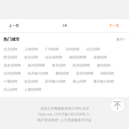
上一页
1/0
下一页
热门城市
展开
北京招聘
上海招聘
广州招聘
深圳招聘
武汉招聘
西安招聘
南京招聘
汕头招聘网
揭阳招聘网
成都招聘
茂名招聘网
扬州招聘网
青岛招聘
杭州招聘网
滁州招聘
台州招聘网
杭州银行招聘
襄阳招聘
安庆招聘网
绵阳招聘
十堰招聘
保定招聘
苏州银行招聘
唐山招聘
重庆银行招聘
乐山招聘
上饶招聘网
无忧工作网版权所有©1999-2026
51job.com（沪ICP备12015550号-5）
电子营业执照
|
人力资源服务许可证