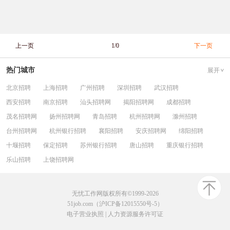
上一页
1/0
下一页
热门城市
展开
北京招聘
上海招聘
广州招聘
深圳招聘
武汉招聘
西安招聘
南京招聘
汕头招聘网
揭阳招聘网
成都招聘
茂名招聘网
扬州招聘网
青岛招聘
杭州招聘网
滁州招聘
台州招聘网
杭州银行招聘
襄阳招聘
安庆招聘网
绵阳招聘
十堰招聘
保定招聘
苏州银行招聘
唐山招聘
重庆银行招聘
乐山招聘
上饶招聘网
无忧工作网版权所有©1999-2026
51job.com（沪ICP备12015550号-5）
电子营业执照
|
人力资源服务许可证