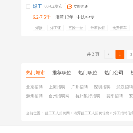
焊工
03-02发布
立即沟通
6.2-7.5千
湘潭 | 2年 | 中技/中专
焊接
焊工证
五险一金
带薪休假
免费班车
高温补贴
免费住宿
节日礼包
优秀奖励
项目
共 2 页
1
2
热门城市
推荐职位
热门职位
热门公司
北京招聘
上海招聘
广州招聘
深圳招聘
武汉招聘
滁州招聘
台州招聘网
杭州银行招聘
襄阳招聘
安
当前位置：
普工工人招聘网
>
湘潭普工工人招聘信息
>
焊工招聘信