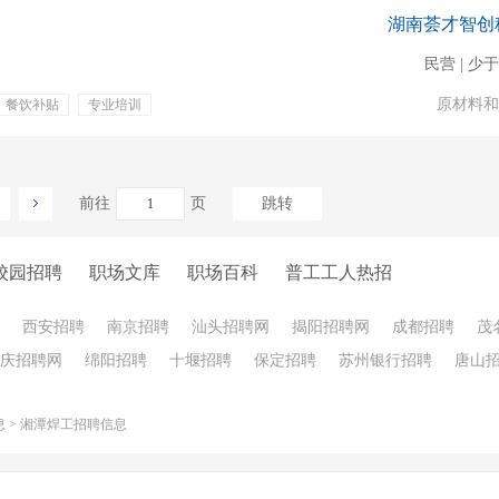
湖南荟才智创
民营 | 少于
原材料和
餐饮补贴
专业培训
奖励
前往
页
跳转
校园招聘
职场文库
职场百科
普工工人热招
西安招聘
南京招聘
汕头招聘网
揭阳招聘网
成都招聘
茂
庆招聘网
绵阳招聘
十堰招聘
保定招聘
苏州银行招聘
唐山
息
>
湘潭焊工招聘信息