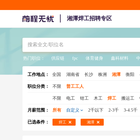
湘潭焊工招聘专区
热门职位：
供应链
fpc
体育健身
鑫科材料
工作地点：
全国
湖南省
长沙
株洲
湘潭
衡阳
职位分类：
不限
普工工人
不限
电工
钳工
木工
焊工
搬运工
水工
缝纫工
冲压工
注塑工
钣金工
月薪范围：
所有
自定义
2千以下
2-3千
3-4.5千
压铸工
氩弧焊工
装修工
电梯工
印刷
已选条件：
焊工
湘潭