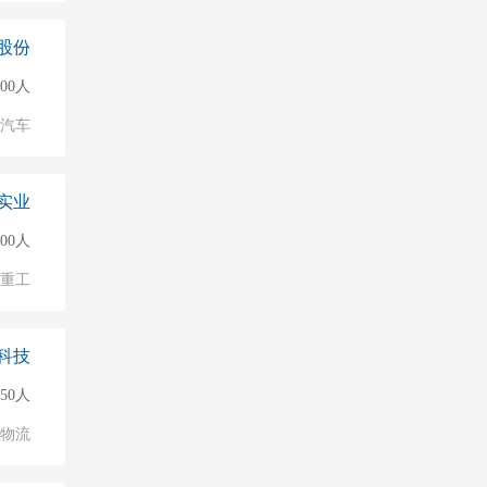
股份
500人
汽车
实业
500人
/重工
科技
150人
/物流