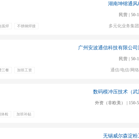
湖南坤镕通风
民营 | 50-
多元化业务集团
电弧焊
不锈钢焊接
广州安波通信科技有限公司
民营 | 50-
通信/电信/网
费三餐
加班工资
体检
瑜伽房
健身房
数码模冲压技术（武
外资（非欧美） | 150-5
期体检
加班补贴
一金
无锡威尔森淀粉