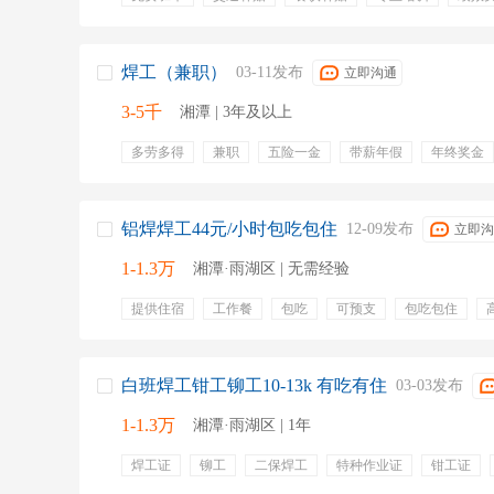
一日三餐
焊工（兼职）
03-11发布
立即沟通
3-5千
湘潭 | 3年及以上
多劳多得
兼职
五险一金
带薪年假
年终奖金
免费工作餐
包住
出差补贴
交通补贴
通讯补
铝焊焊工44元/小时包吃包住
12-09发布
立即沟
1-1.3万
湘潭·雨湖区 | 无需经验
提供住宿
工作餐
包吃
可预支
包吃包住
白班焊工钳工铆工10-13k 有吃有住
03-03发布
1-1.3万
湘潭·雨湖区 | 1年
焊工证
铆工
二保焊工
特种作业证
钳工证
白班
提供住宿
工作餐
月休四天
体检