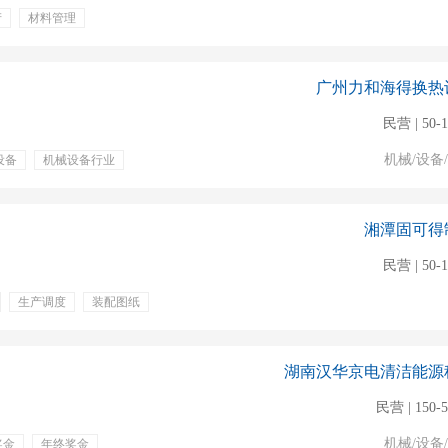
产
材料管理
奖金
带薪年假
广州力和海得换热
民营 | 50-
机械/设备
设备
机械设备行业
利
定期体检
弹性工作
包吃包住
湘潭固可得
民营 | 50-
生产调度
装配图纸
湖南汉华京电清洁能源
民营 | 150-
机械/设备
奖金
年终奖金