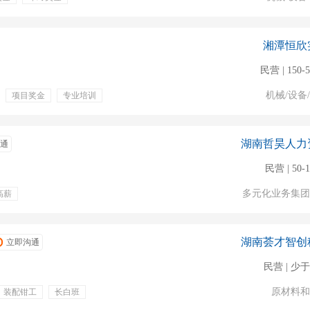
湘潭恒欣
民营 | 150-
机械/设备
项目奖金
专业培训
贴
湖南哲昊人力
通
民营 | 50-
多元化业务集团
高薪
湖南荟才智创
立即沟通
民营 | 少于
原材料和
装配钳工
长白班