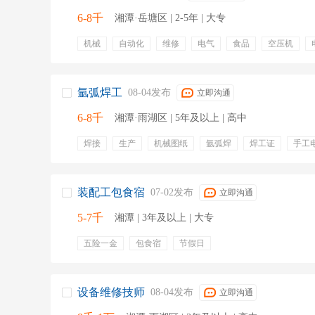
6-8千
湘潭·岳塘区 | 2-5年 | 大专
机械
自动化
维修
电气
食品
空压机
生产设备
五险一金
补充医疗保险
带薪病假
绩效奖金
专业培训
零食下午茶
租房补贴
定
氩弧焊工
08-04发布
立即沟通
6-8千
湘潭·雨湖区 | 5年及以上 | 高中
焊接
生产
机械图纸
氩弧焊
焊工证
手工
焊接质量
不锈钢材料
焊接符号
装配工包食宿
07-02发布
立即沟通
5-7千
湘潭 | 3年及以上 | 大专
五险一金
包食宿
节假日
设备维修技师
08-04发布
立即沟通