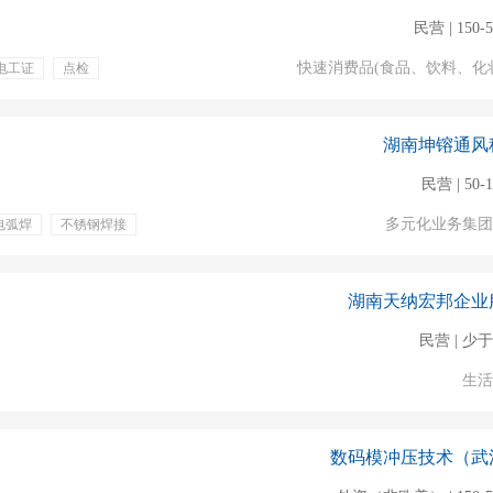
民营 | 150-
快速消费品(食品、饮料、化
电工证
点检
带薪年假
年终奖金
期团建
湖南坤镕通风
民营 | 50-
多元化业务集团
电弧焊
不锈钢焊接
湖南天纳宏邦企业
民营 | 少于
生活
数码模冲压技术（武