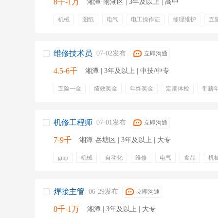
8千-1万
湘潭·雨湖区 | 3年及以上 | 高中
机械
图纸
电气
电工操作证
修理维护
五
专业培训
定期体检
员工旅游
加班补贴
出国
提供住宿
维修技术员
07-02发布
立即沟通
4.5-6千
湘潭 | 3年及以上 | 中技/中专
五险一金
绩效奖金
年终奖金
定期体检
带薪
包吃包住
机修工程师
07-01发布
立即沟通
7-9千
湘潭·岳塘区 | 3年及以上 | 大专
gmp
机械
自动化
维修
电气
食品
机
电工证
五险一金
补充医疗保险
带薪病假
带
绩效奖金
专业培训
零食下午茶
定期团建
焊接主管
06-29发布
立即沟通
8千-1万
湘潭 | 3年及以上 | 大专