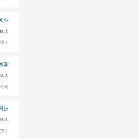
实业
500人
/重工
资源
150人
公司
科技
50人
加工