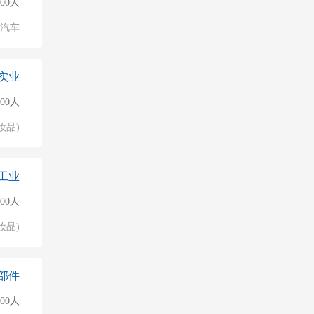
00人
汽车
实业
000人
妆品)
工业
500人
妆品)
部件
500人