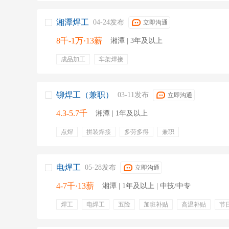
湘潭焊工
04-24发布
立即沟通
8千-1万·13薪
湘潭 | 3年及以上
成品加工
车架焊接
铆焊工（兼职）
03-11发布
立即沟通
4.3-5.7千
湘潭 | 1年及以上
点焊
拼装焊接
多劳多得
兼职
电焊工
05-28发布
立即沟通
4-7千·13薪
湘潭 | 1年及以上 | 中技/中专
焊工
电焊工
五险
加班补贴
高温补贴
节