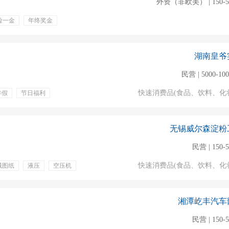
外资（非欧美） | 150-5
险一金
年终奖金
机会
包吃三餐
湖南皇爷
民营 | 5000-10
快速消费品(食品、饮料、化
年假
节日福利
无锡威尔森淀粉
民营 | 150-
快速消费品(食品、饮料、化
械图纸
液压
空压机
薪年假
年终奖金
湘潭屹丰汽车
民营 | 150-