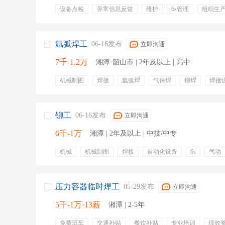
设备点检
异常信息反馈
维护
6s管理
组织生
设备保养
岗前培训
工装改善
五险一金
绩效
团队建设
培训
氩弧焊工
06-16发布
立即沟通
7千-1.2万
湘潭·韶山市 | 2年及以上 | 高中
机械制图
焊接
氩弧焊
气保焊
铆焊
焊接
质量自检
产品焊接
热切割
专业培训
节日福
带薪年假
五险
加班补贴
全勤奖
高温补贴
铆工
06-16发布
立即沟通
6千-1万
湘潭 | 2年及以上 | 中技/中专
机械
机械制图
焊接
自动化设备
6s
气动
铆工
液压设备
压力容器临时焊工
05-29发布
立即沟通
5千-1万·13薪
湘潭 | 2-5年
免费班车
交通补贴
餐饮补贴
专业培训
绩效