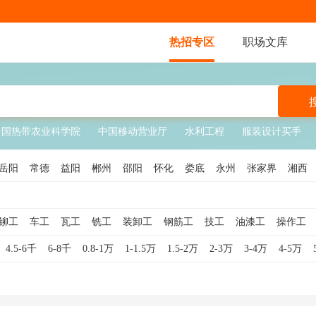
热招专区
职场文库
中国热带农业科学院
中国移动营业厅
水利工程
服装设计买手
岳阳
常德
益阳
郴州
邵阳
怀化
娄底
永州
张家界
湘西
铆工
车工
瓦工
铣工
装卸工
钢筋工
技工
油漆工
操作工
送水工
学徒工
管道工
包装工
水暖工
仪表工
模具工
数控车
4.5-6千
6-8千
0.8-1万
1-1.5万
1.5-2万
2-3万
3-4万
4-5万
工