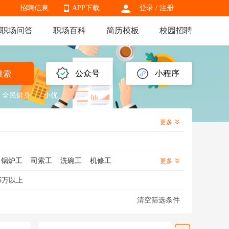
招聘信息
APP下载
登录
/
注册
职场问答
职场百科
简历模板
校园招聘
APP下载
公众号
小程序
搜索
全民健身
小优
更多
锅炉工
司索工
洗碗工
机修工
更多
工
绿化工
洗车工
杂工
泥瓦工
5万以上
清空筛选条件