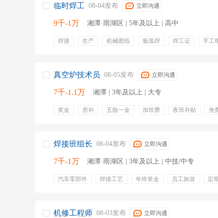
临时焊工
08-04发布
立即沟通
9千-1万
湘潭·雨湖区 | 5年及以上 | 高中
焊接
生产
机械图纸
氩弧焊
焊工证
手工
焊接质量
不锈钢材料
焊接符号
真空炉技术员
08-05发布
立即沟通
7千-1.1万
湘潭 | 3年及以上 | 大专
奖金
房补
五险一金
加班费
夜班补贴
免
免费班车
员工旅游
交通补贴
年终奖金
定期
周末双休
焊接班组长
08-04发布
立即沟通
7千-1万
湘潭·雨湖区 | 3年及以上 | 中技/中专
汽车零部件
焊接工艺
年终奖金
员工旅游
定
出国机会
专业培训
包吃三餐
提供住宿
六险
机修工程师
08-03发布
立即沟通