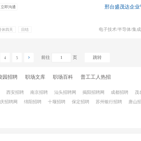
邢台盛茂达企业
立即沟通
电子技术/半导体/集
月休四天
日结
住宿
安排住宿
补贴
前往
页
跳转
4
5
校园招聘
职场文库
职场百科
普工工人热招
西安招聘
南京招聘
汕头招聘网
揭阳招聘网
成都招聘
茂
庆招聘网
绵阳招聘
十堰招聘
保定招聘
苏州银行招聘
唐山