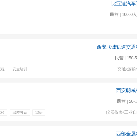
比亚迪汽车
民营 | 1000
西安联诚轨道交通
民营 | 150-
交通/运输
流程
安全培训
业培训
定期体检
保底工资
体检
西安朗威
民营 | 50-
仪器仪表/工业
体检
出差补贴
13薪
西部金属