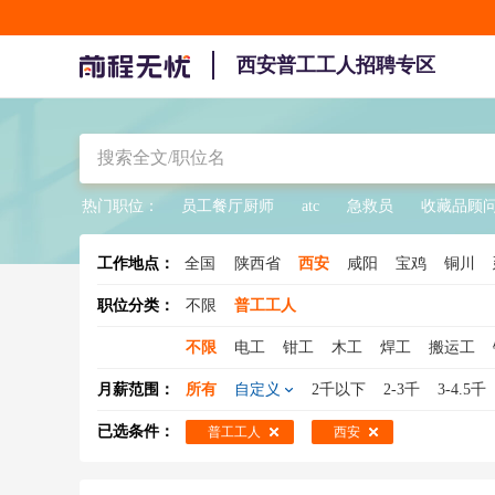
西安普工工人招聘专区
热门职位：
员工餐厅厨师
atc
急救员
收藏品顾
工作地点：
全国
陕西省
西安
咸阳
宝鸡
铜川
职位分类：
不限
普工工人
不限
电工
钳工
木工
焊工
搬运工
水工
缝纫工
冲压工
注塑工
钣金工
月薪范围：
所有
自定义
2千以下
2-3千
3-4.5千
压铸工
氩弧焊工
装修工
电梯工
印刷
已选条件：
普工工人
西安