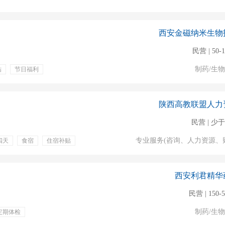
西安金磁纳米生物
民营 | 50-
制药/生
贴
节日福利
陕西高教联盟人力
民营 | 少于
专业服务(咨询、人力资源、
四天
食宿
住宿补贴
励
管吃管住
西安利君精华
民营 | 150-
制药/生
定期体检