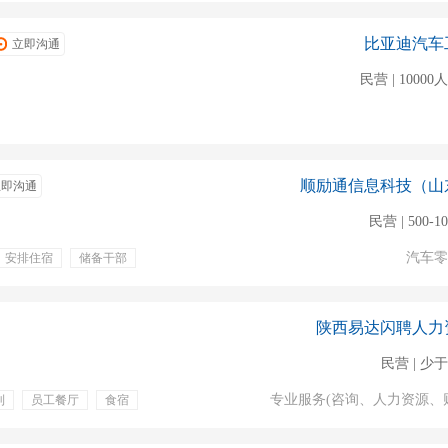
比亚迪汽车
立即沟通
民营 | 1000
顺励通信息科技（山
立即沟通
民营 | 500-1
汽车零
安排住宿
储备干部
班
非流水线
体检
陕西易达闪聘人力
民营 | 少于
专业服务(咨询、人力资源、
利
员工餐厅
食宿