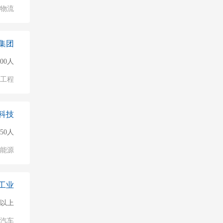
/物流
集团
000人
物工程
科技
50人
能源
工业
0人以上
汽车