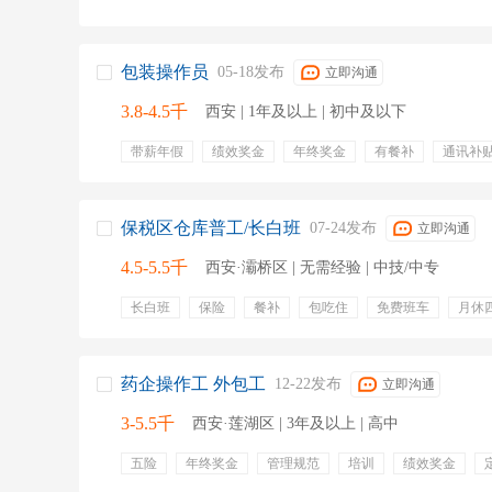
包装操作员
05-18发布
立即沟通
3.8-4.5千
西安 | 1年及以上 | 初中及以下
带薪年假
绩效奖金
年终奖金
有餐补
通讯补
保税区仓库普工/长白班
07-24发布
立即沟通
4.5-5.5千
西安·灞桥区 | 无需经验 | 中技/中专
长白班
保险
餐补
包吃住
免费班车
月休
免费住宿
饭补
宿舍
住宿
交五险
绩效奖
药企操作工 外包工
12-22发布
立即沟通
3-5.5千
西安·莲湖区 | 3年及以上 | 高中
五险
年终奖金
管理规范
培训
绩效奖金