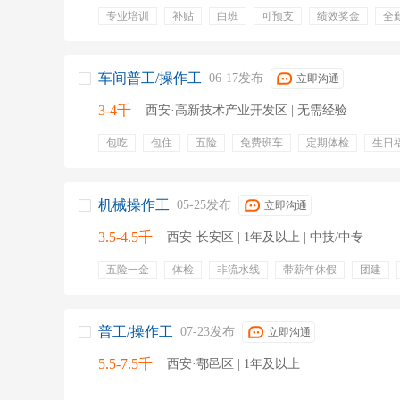
专业培训
补贴
白班
可预支
绩效奖金
全
公司宿舍
宿舍
坐岗
培训
节假日福利
工
车间普工/操作工
06-17发布
立即沟通
3-4千
西安·高新技术产业开发区 | 无需经验
包吃
包住
五险
免费班车
定期体检
生日
机械操作工
05-25发布
立即沟通
3.5-4.5千
西安·长安区 | 1年及以上 | 中技/中专
五险一金
体检
非流水线
带薪年休假
团建
普工/操作工
07-23发布
立即沟通
5.5-7.5千
西安·鄠邑区 | 1年及以上