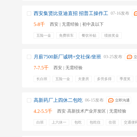
西安集贤比亚迪直招 招普工操作工
07-16发布
5-8千
西安 | 无需经验 | 初中及以下
五险一金
免费班车
餐饮补贴
绩效奖金
月薪7500新厂诚聘+交社保/坐班
03-25发布
7-7.5千
西安 | 无需经验
长白班
五险一金
夫妻房
多劳多得
季度奖
有五险
保底工资
就近安排
公寓住宿
坐着上
高新药厂上四休二包吃
06-15发布
立即沟通
4.2-5.5千
西安·高新技术产业开发区 | 无需经验
白班
上六休一
包吃
包吃住
住宿
交通便