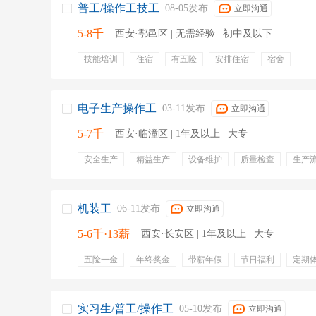
普工/操作工技工
08-05发布
立即沟通
5-8千
西安·鄠邑区 | 无需经验 | 初中及以下
技能培训
住宿
有五险
安排住宿
宿舍
电子生产操作工
03-11发布
立即沟通
5-7千
西安·临潼区 | 1年及以上 | 大专
安全生产
精益生产
设备维护
质量检查
生产
6s管理
产品包装
应急演练
安全隐患排查
专
培训
带薪年假
出差补贴
有五险
非流水线
节假日
员工团建
周末双休
法定节假日
机装工
06-11发布
立即沟通
5-6千·13薪
西安·长安区 | 1年及以上 | 大专
五险一金
年终奖金
带薪年假
节日福利
定期
加班费
实习生/普工/操作工
05-10发布
立即沟通