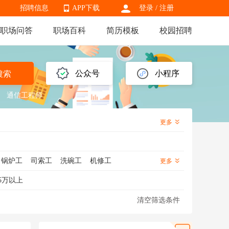
招聘信息
APP下载
登录
/
注册
职场问答
职场百科
简历模板
校园招聘
APP下载
公众号
小程序
搜索
通信工程师
更多
锅炉工
司索工
洗碗工
机修工
更多
工
绿化工
洗车工
杂工
泥瓦工
5万以上
清空筛选条件