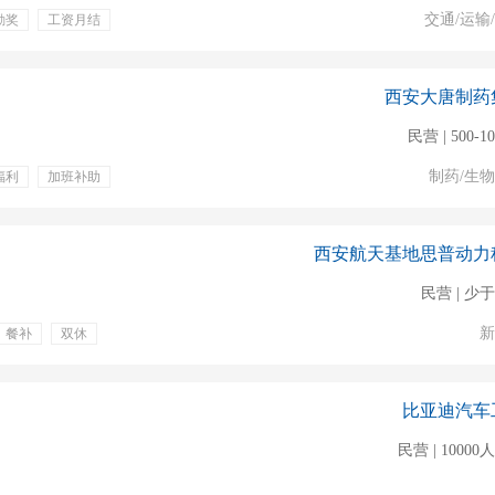
交通/运输
勤奖
工资月结
龄工资
提供住宿
西安大唐制药
民营 | 500-1
制药/生
福利
加班补助
西安航天基地思普动力
民营 | 少于
新
餐补
双休
比亚迪汽车
民营 | 1000