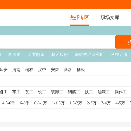
热招专区
职场文库
问
测量员
英文翻译
精艺股份
高能物理研究所
科技记者
延安
渭南
榆林
汉中
安康
商洛
杨凌
铆工
车工
瓦工
铣工
装卸工
钢筋工
技工
油漆工
操作工
送水工
学徒工
管道工
包装工
水暖工
仪表工
模具工
数控车
4.5-6千
6-8千
0.8-1万
1-1.5万
1.5-2万
2-3万
3-4万
4-5万
工