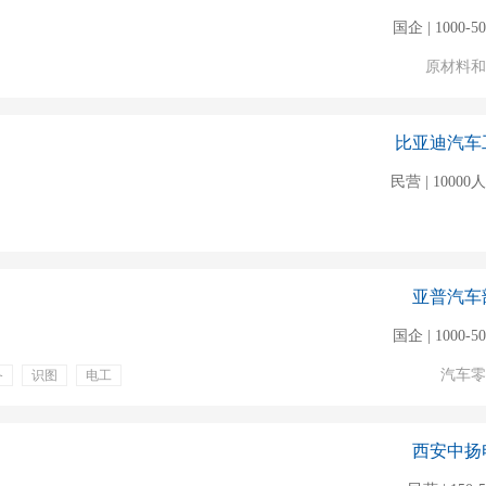
国企 | 1000-5
原材料和
比亚迪汽车
民营 | 1000
亚普汽车
国企 | 1000-5
汽车零
备
识图
电工
金
年终奖金
补充医疗保险
西安中扬