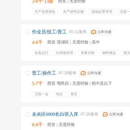
3-6千·13薪
西安 | 无需经验
生产进度报告
生产材料定额
现场定置管理
五险
交通补贴
餐饮补贴
定期体检
周末双休
节日
作业员/技工/普工
05-12发布
立即沟通
4-6千
西安·莲湖区 | 无需经验 | 高中
设备运行
6s现场管理
质量自检
物料搬运
喷
五险一金
免费培训
加班费
补贴
8小时
入
普工/操作工
07-29发布
立即沟通
5-7千
西安·鄠邑区 | 无需经验 | 初中及以下
五险一金
包住
食堂
未央区6000长白班入库
07-20发布
立即沟通
6-8千
西安 | 无需经验