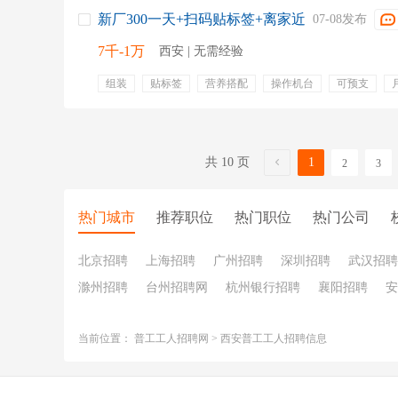
新厂300一天+扫码贴标签+离家近
07-08发布
7千-1万
西安 | 无需经验
组装
贴标签
营养搭配
操作机台
可预支
工作轻松
工作餐
包吃住
宿舍
包吃包住
无尘服
食堂
钱多事少
共 10 页
1
2
3
热门城市
推荐职位
热门职位
热门公司
北京招聘
上海招聘
广州招聘
深圳招聘
武汉招聘
滁州招聘
台州招聘网
杭州银行招聘
襄阳招聘
安
当前位置：
普工工人招聘网
>
西安普工工人招聘信息