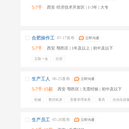
5-7千
西安·经济技术开发区 | 1-3年 | 大专
合肥操作工
07-17发布
立即沟通
5-7千
西安·鄠邑区 | 1年及以上 | 初中及以下
五险一金
住宿
生产工人
06-25发布
立即沟通
5-7千·15薪
西安·鄠邑区 | 无需经验 | 初中及以下
机械
数控机床
质量管理体系
量具
自动化设
汽车零部件
故障排查
焊工
专业培训
五险一
定期体检
交通补贴
培训
劳保用品
出国机会
加班费
工作餐
生产员工
05-20发布
立即沟通