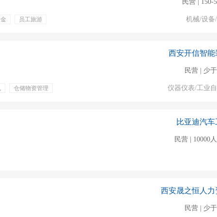
民营 | 150-
机械/设备
一金
员工旅游
福利
西安开信智能
民营 | 少于
仪器仪表/工业
丸
仓储物资管理
职体检
比亚迪汽车
民营 | 1000
西安晟之恒人力
民营 | 少于