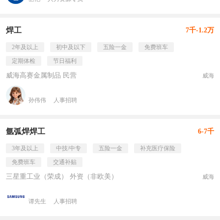
焊工
7千-1.2万
2年及以上
初中及以下
五险一金
免费班车
定期体检
节日福利
威海高赛金属制品 民营
威海
孙伟伟
人事招聘
氩弧焊焊工
6-7千
3年及以上
中技/中专
五险一金
补充医疗保险
免费班车
交通补贴
三星重工业（荣成） 外资（非欧美）
威海
谭先生
人事招聘