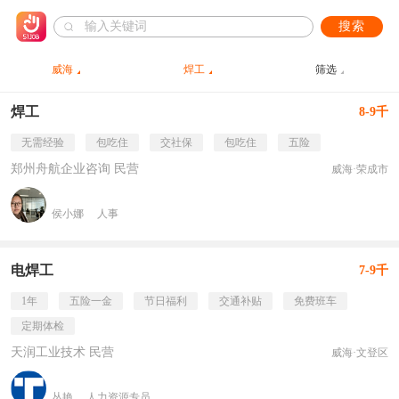
搜索
威海
焊工
筛选
焊工
8-9千
无需经验
包吃住
交社保
包吃住
五险
郑州舟航企业咨询 民营
威海·荣成市
侯小娜
人事
电焊工
7-9千
1年
五险一金
节日福利
交通补贴
免费班车
定期体检
天润工业技术 民营
威海·文登区
丛艳
人力资源专员