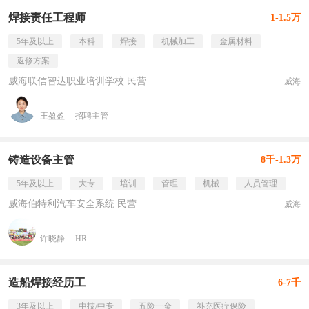
焊接责任工程师
1-1.5万
5年及以上
本科
焊接
机械加工
金属材料
返修方案
威海联信智达职业培训学校 民营
威海
王盈盈
招聘主管
铸造设备主管
8千-1.3万
5年及以上
大专
培训
管理
机械
人员管理
威海伯特利汽车安全系统 民营
威海
许晓静
HR
造船焊接经历工
6-7千
3年及以上
中技/中专
五险一金
补充医疗保险