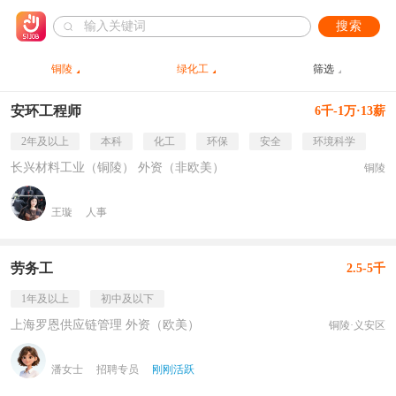
搜索
铜陵
绿化工
筛选
安环工程师
6千-1万·13薪
2年及以上
本科
化工
环保
安全
环境科学
长兴材料工业（铜陵） 外资（非欧美）
铜陵
王璇
人事
劳务工
2.5-5千
1年及以上
初中及以下
上海罗恩供应链管理 外资（欧美）
铜陵·义安区
潘女士
招聘专员
刚刚活跃