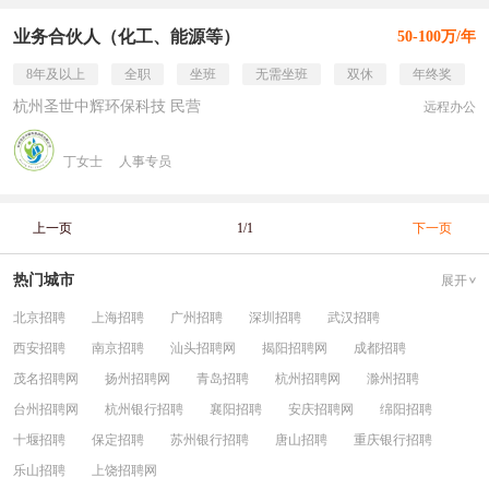
业务合伙人（化工、能源等）
50-100万/年
8年及以上
全职
坐班
无需坐班
双休
年终奖
杭州圣世中辉环保科技 民营
远程办公
丁女士
人事专员
上一页
1/1
下一页
热门城市
展开
北京招聘
上海招聘
广州招聘
深圳招聘
武汉招聘
西安招聘
南京招聘
汕头招聘网
揭阳招聘网
成都招聘
茂名招聘网
扬州招聘网
青岛招聘
杭州招聘网
滁州招聘
台州招聘网
杭州银行招聘
襄阳招聘
安庆招聘网
绵阳招聘
十堰招聘
保定招聘
苏州银行招聘
唐山招聘
重庆银行招聘
乐山招聘
上饶招聘网