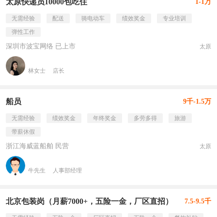
太原快递员10000包吃住
1-1万
无需经验
配送
骑电动车
绩效奖金
专业培训
弹性工作
深圳市波宝网络 已上市
太原
林女士
店长
船员
9千-1.5万
无需经验
绩效奖金
年终奖金
多劳多得
旅游
带薪休假
浙江海威蓝船舶 民营
太原
牛先生
人事部经理
北京包装岗（月薪7000+，五险一金，厂区直招）
7.5-9.5千