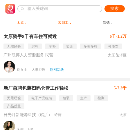
搜索
太原
装卸工
筛选
太原骑手8千有车住可就近
6千-1.2万
无需经验
房补
车补
奖金
多劳多得
可预支
广州凯博人力资源服务 民营
太原·迎泽区
刘女士
人事经理
刚刚活跃
新厂急聘包装扫码仓管工作轻松
5-7.3千
无需经验
电子产品组装
包装
生产
检测
产品质量
日光月新能源科技（临沂） 民营
太原
宋赞
HR