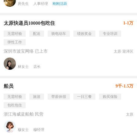
房先生
人事经理
刚刚活跃
太原快递员10000包吃住
1-1万
无需经验
配送
骑电动车
绩效奖金
专业培训
弹性工作
深圳市波宝网络 已上市
太原·迎泽区
林女士
店长
船员
9千-1.5万
无需经验
旅游
带薪休假
一日三餐
购买保险
包吃包住
浙江海威蓝船舶 民营
太原
穆女士
穆经理