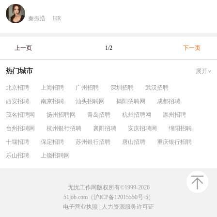
秦振浩
HR
上一页
1/2
下一页
热门城市
展开
北京招聘
上海招聘
广州招聘
深圳招聘
武汉招聘
西安招聘
南京招聘
汕头招聘网
揭阳招聘网
成都招聘
茂名招聘网
扬州招聘网
青岛招聘
杭州招聘网
滁州招聘
台州招聘网
杭州银行招聘
襄阳招聘
安庆招聘网
绵阳招聘
十堰招聘
保定招聘
苏州银行招聘
唐山招聘
重庆银行招聘
乐山招聘
上饶招聘网
无忧工作网版权所有©1999-2026
51job.com（沪ICP备12015550号-5）
电子营业执照
|
人力资源服务许可证