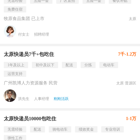
无需经验
五险一金
厂区直招
五险一金
餐饮补贴
免费住宿
牧原食品集团 已上市
太原
付女士
招聘经理
太原快递员7千+包吃住
7千-1.2万
1年及以上
初中及以下
配送
分拣
电动车
运营支持
广州凯博人力资源服务 民营
太原·晋源区
洪先生
人事经理
刚刚活跃
太原快递员10000包吃住
1-1万
无需经验
配送
骑电动车
绩效奖金
专业培训
弹性工作