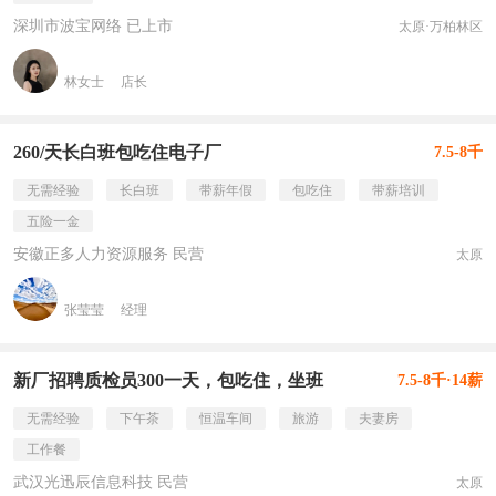
深圳市波宝网络 已上市
太原·万柏林区
林女士
店长
260/天长白班包吃住电子厂
7.5-8千
无需经验
长白班
带薪年假
包吃住
带薪培训
五险一金
安徽正多人力资源服务 民营
太原
张莹莹
经理
新厂招聘质检员300一天，包吃住，坐班
7.5-8千·14薪
无需经验
下午茶
恒温车间
旅游
夫妻房
工作餐
武汉光迅辰信息科技 民营
太原