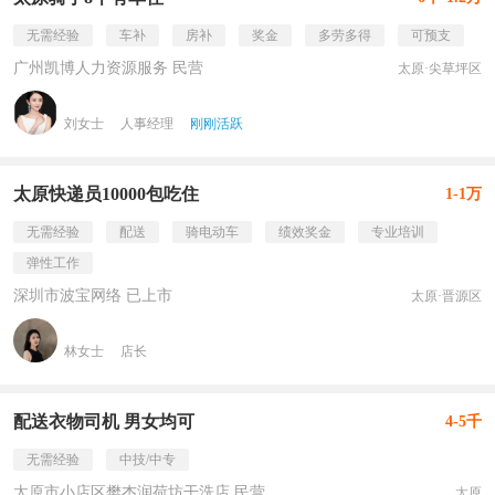
无需经验
车补
房补
奖金
多劳多得
可预支
广州凯博人力资源服务 民营
太原·尖草坪区
刘女士
人事经理
刚刚活跃
太原快递员10000包吃住
1-1万
无需经验
配送
骑电动车
绩效奖金
专业培训
弹性工作
深圳市波宝网络 已上市
太原·晋源区
林女士
店长
配送衣物司机 男女均可
4-5千
无需经验
中技/中专
太原市小店区樊杰润荷坊干洗店 民营
太原