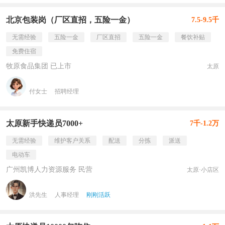
北京包装岗（厂区直招，五险一金）
7.5-9.5千
无需经验
五险一金
厂区直招
五险一金
餐饮补贴
免费住宿
牧原食品集团 已上市
太原
付女士
招聘经理
太原新手快递员7000+
7千-1.2万
无需经验
维护客户关系
配送
分拣
派送
电动车
广州凯博人力资源服务 民营
太原·小店区
洪先生
人事经理
刚刚活跃