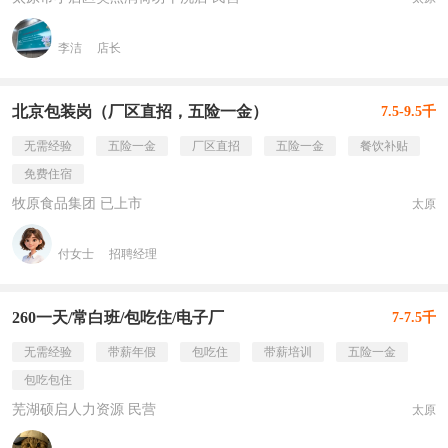
李洁
店长
北京包装岗（厂区直招，五险一金）
7.5-9.5千
无需经验
五险一金
厂区直招
五险一金
餐饮补贴
免费住宿
牧原食品集团 已上市
太原
付女士
招聘经理
260一天/常白班/包吃住/电子厂
7-7.5千
无需经验
带薪年假
包吃住
带薪培训
五险一金
包吃包住
芜湖硕启人力资源 民营
太原