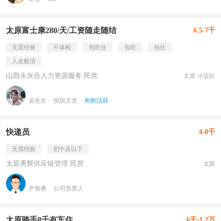
太原富士康280/天/工资随走随结
6.5-7千
无需经验
不体检
包吃住
包吃
包住
人走账清
山西永兴合人力资源服务 民营
太原·小店区
吴先生
悦悦主管
刚刚活跃
快递员
4-8千
无需经验
初中及以下
太原勇辉供应链管理 民营
太原
尹智勇
公司负责人
太原骑手8千有车住
6千-1.2万