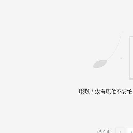
哦哦！没有职位不要怕
共 0 页