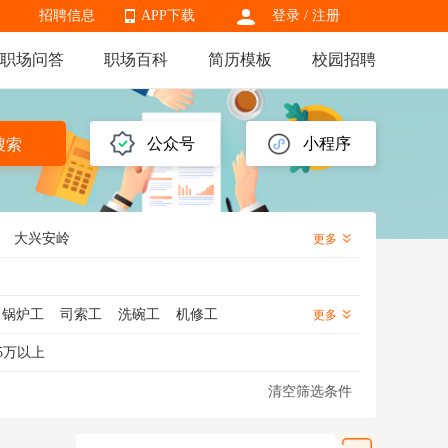
招聘信息
APP下载
登录
/
注册
职场问答
职场百科
简历模板
校园招聘
APP下载
公众号
小程序
搜索
大兴安岭
更多
锅炉工
司索工
洗碗工
机修工
更多
工
绿化工
洗车工
杂工
泥瓦工
5万以上
清空筛选条件