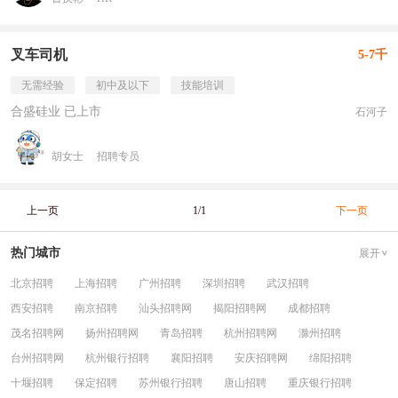
叉车司机
5-7千
无需经验
初中及以下
技能培训
合盛硅业 已上市
石河子
胡女士
招聘专员
上一页
1/1
下一页
热门城市
展开
北京招聘
上海招聘
广州招聘
深圳招聘
武汉招聘
西安招聘
南京招聘
汕头招聘网
揭阳招聘网
成都招聘
茂名招聘网
扬州招聘网
青岛招聘
杭州招聘网
滁州招聘
台州招聘网
杭州银行招聘
襄阳招聘
安庆招聘网
绵阳招聘
十堰招聘
保定招聘
苏州银行招聘
唐山招聘
重庆银行招聘