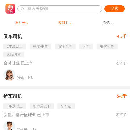
搜索
石河子
装卸工
筛选
叉车司机
4-5千
2年及以上
中技/中专
安全管理
叉车
账实相符
故障排查
合盛硅业 已上市
石河子
张健
HR
铲车司机
5-8千
1年及以上
初中及以下
铲车证
新疆西部合盛硅业 已上市
石河子
曹换彬
HR