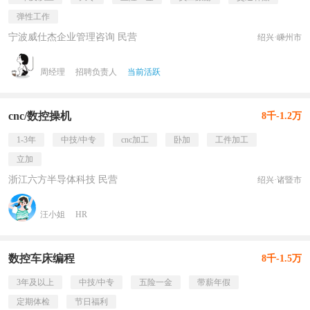
弹性工作
宁波威仕杰企业管理咨询 民营
绍兴·嵊州市
周经理
招聘负责人
当前活跃
cnc/数控操机
8千-1.2万
1-3年
中技/中专
cnc加工
卧加
工件加工
立加
浙江六方半导体科技 民营
绍兴·诸暨市
汪小姐
HR
数控车床编程
8千-1.5万
3年及以上
中技/中专
五险一金
带薪年假
定期体检
节日福利