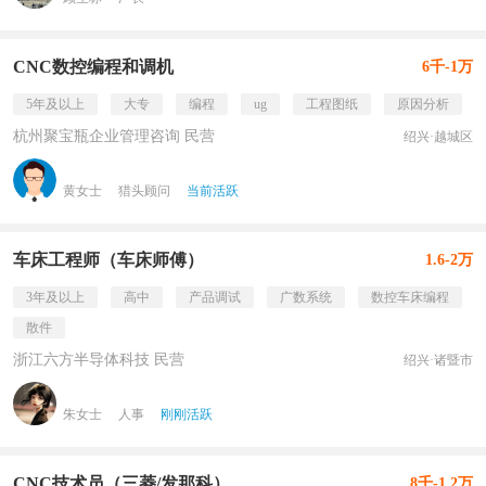
CNC数控编程和调机
6千-1万
5年及以上
大专
编程
ug
工程图纸
原因分析
杭州聚宝瓶企业管理咨询 民营
绍兴·越城区
黄女士
猎头顾问
当前活跃
车床工程师（车床师傅）
1.6-2万
3年及以上
高中
产品调试
广数系统
数控车床编程
散件
浙江六方半导体科技 民营
绍兴·诸暨市
朱女士
人事
刚刚活跃
CNC技术员（三菱/发那科）
8千-1.2万