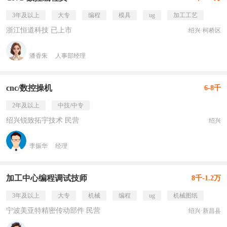
3年及以上
大专
编程
模具
ug
加工工艺
浙江恒道科技 已上市
绍兴·柯桥区
潘香朱
人事部经理
cnc/数控操机
6-8千
2年及以上
中技/中专
绍兴锐致拓宇技术 民营
绍兴
李振华
经理
加工中心编程调试技师
8千-1.2万
3年及以上
大专
机械
编程
ug
机械图纸
宁波美亚特精密传动部件 民营
绍兴·新昌县