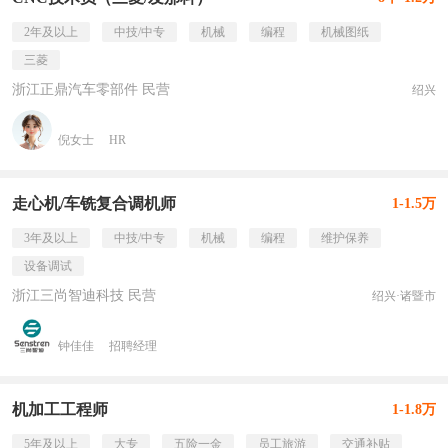
2年及以上
中技/中专
机械
编程
机械图纸
三菱
浙江正鼎汽车零部件 民营
绍兴
倪女士
HR
走心机/车铣复合调机师
1-1.5万
3年及以上
中技/中专
机械
编程
维护保养
设备调试
浙江三尚智迪科技 民营
绍兴·诸暨市
钟佳佳
招聘经理
机加工工程师
1-1.8万
5年及以上
大专
五险一金
员工旅游
交通补贴