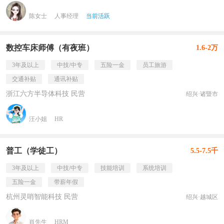
陈女士
人事经理
当前活跃
数控车床师傅（有夜班）
1.6-2万
3年及以上
中技/中专
五险一金
员工旅游
交通补贴
通讯补贴
浙江六方半导体科技 民营
绍兴·诸暨市
汪小姐
HR
普工（学徒工）
5.5-7.5千
3年及以上
中技/中专
技能培训
系统培训
五险一金
带薪年假
杭州灵哨智能科技 民营
绍兴·越城区
肖先生
HRM