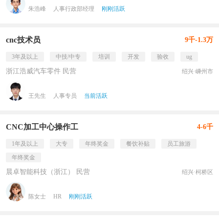
朱浩峰
人事行政部经理
刚刚活跃
cnc技术员
9千-1.3万
3年及以上
中技/中专
培训
开发
验收
ug
浙江浩威汽车零件 民营
绍兴·嵊州市
王先生
人事专员
当前活跃
CNC加工中心操作工
4-6千
1年及以上
大专
年终奖金
餐饮补贴
员工旅游
年终奖金
晨卓智能科技（浙江） 民营
绍兴·柯桥区
陈女士
HR
刚刚活跃