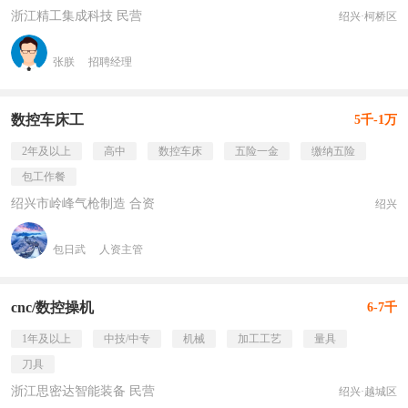
浙江精工集成科技 民营
绍兴·柯桥区
张朕
招聘经理
数控车床工
5千-1万
2年及以上
高中
数控车床
五险一金
缴纳五险
包工作餐
绍兴市岭峰气枪制造 合资
绍兴
包日武
人资主管
cnc/数控操机
6-7千
1年及以上
中技/中专
机械
加工工艺
量具
刀具
浙江思密达智能装备 民营
绍兴·越城区