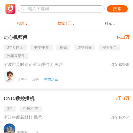
搜索
绍兴
数控车工
筛选
走心机师傅
1-1.2万
3年及以上
中技/中专
机械
维护保养
安全生产
汽车零部件
宁波市英时达企业管理咨询 民营
绍兴·诸暨市
肖先生
经理
当前活跃
CNC/数控操机
8千-1万
3年
中技/中专
浙江中鹰新材料 民营
绍兴·柯桥区
顾生标
厂长