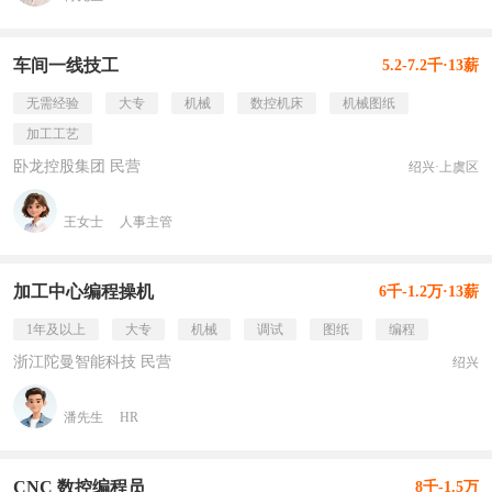
车间一线技工
5.2-7.2千·13薪
无需经验
大专
机械
数控机床
机械图纸
加工工艺
卧龙控股集团 民营
绍兴·上虞区
王女士
人事主管
加工中心编程操机
6千-1.2万·13薪
1年及以上
大专
机械
调试
图纸
编程
浙江陀曼智能科技 民营
绍兴
潘先生
HR
CNC 数控编程员
8千-1.5万