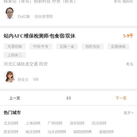
格莱信（青岛）创新科技 外资（欧美）
青岛·城阳区
Elo亿隆
综合管理部
站内AFC维保检测师/包食宿/双休
5-9千
无需经验
中技/中专
五险一金
包吃包住
定期体检
上四休二
河北汇城轨道交通 民营
青岛
孙女士
HR
上一页
1/1
下一页
热门城市
展开
北京招聘
上海招聘
广州招聘
深圳招聘
武汉招聘
西安招聘
南京招聘
汕头招聘网
揭阳招聘网
成都招聘