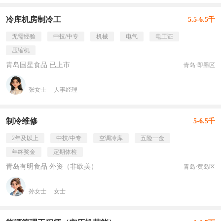
冷库机房制冷工
5.5-6.5千
无需经验
中技/中专
机械
电气
电工证
压缩机
青岛国星食品 已上市
青岛·即墨区
张女士
人事经理
制冷维修
5-6.5千
2年及以上
中技/中专
空调冷库
五险一金
年终奖金
定期体检
青岛有明食品 外资（非欧美）
青岛·黄岛区
孙女士
女士