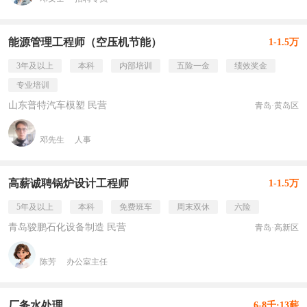
能源管理工程师（空压机节能）
1-1.5万
3年及以上
本科
内部培训
五险一金
绩效奖金
专业培训
山东普特汽车模塑 民营
青岛·黄岛区
邓先生
人事
高薪诚聘锅炉设计工程师
1-1.5万
5年及以上
本科
免费班车
周末双休
六险
青岛骏鹏石化设备制造 民营
青岛·高新区
陈芳
办公室主任
厂务水处理
6-8千·13薪