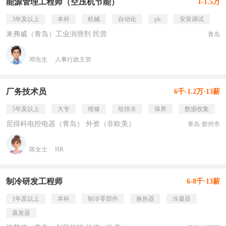
能源管理工程师（空压机节能）
1-1.5万
3年及以上
本科
机械
自动化
plc
安装调试
来弗威（青岛）工业润滑剂 民营
青岛
邓先生
人事行政主管
厂务技术员
6千-1.2万·13薪
5年及以上
大专
维修
给排水
保养
数据收集
尼得科电控电器（青岛） 外资（非欧美）
青岛·胶州市
陈女士
HR
制冷研发工程师
6-8千·13薪
1年及以上
本科
制冷零部件
换热器
冷凝器
蒸发器