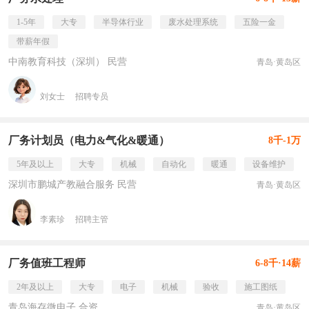
1-5年
大专
半导体行业
废水处理系统
五险一金
带薪年假
中南教育科技（深圳） 民营
青岛·黄岛区
刘女士
招聘专员
厂务计划员（电力&气化&暖通）
8千-1万
5年及以上
大专
机械
自动化
暖通
设备维护
深圳市鹏城产教融合服务 民营
青岛·黄岛区
李素珍
招聘主管
厂务值班工程师
6-8千·14薪
2年及以上
大专
电子
机械
验收
施工图纸
青岛海存微电子 合资
青岛·黄岛区