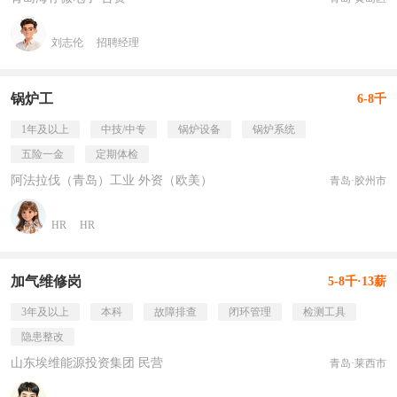
刘志伦
招聘经理
锅炉工
6-8千
1年及以上
中技/中专
锅炉设备
锅炉系统
五险一金
定期体检
阿法拉伐（青岛）工业 外资（欧美）
青岛·胶州市
HR
HR
加气维修岗
5-8千·13薪
3年及以上
本科
故障排查
闭环管理
检测工具
隐患整改
山东埃维能源投资集团 民营
青岛·莱西市