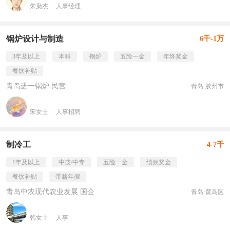
朱枭杰
人事经理
锅炉设计与制造
6千-1万
3年及以上
本科
锅炉
五险一金
年终奖金
餐饮补贴
青岛进一锅炉 民营
青岛·胶州市
宋女士
人事招聘
制冷工
4-7千
1年及以上
中技/中专
五险一金
绩效奖金
餐饮补贴
带薪年假
青岛中农现代农业发展 国企
青岛·黄岛区
韩女士
人事