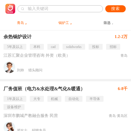
搜索
青岛
锅炉工
筛选
余热锅炉设计
1.2-2万
5年及以上
本科
cad
solidworks
投标
招标
江苏汇聚企业管理咨询 外资（欧美）
青岛
刘帅
猎头顾问
厂务值班（电力&水处理&气化&暖通）
6-8千
1年及以上
大专
机械
自动化
半导体
设备维护
深圳市鹏城产教融合服务 民营
青岛·黄岛区
邓女士
招聘专员