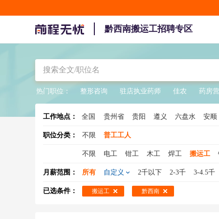
黔西南搬运工招聘专区
热门职位：
整形咨询
驻店执业药师
佳农
药房
工作地点：
全国
贵州省
贵阳
遵义
六盘水
安顺
职位分类：
不限
普工工人
不限
电工
钳工
木工
焊工
搬运工
水工
缝纫工
冲压工
注塑工
钣金工
月薪范围：
所有
自定义
2千以下
2-3千
3-4.5千
压铸工
氩弧焊工
装修工
电梯工
印刷
已选条件：
搬运工
黔西南