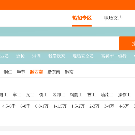
热招专区
职场文库
营业员
巡检
湘湖
我爱我家
现场安全员
富邦华一银行
铜仁
毕节
黔西南
黔东南
黔南
铆工
车工
瓦工
铣工
装卸工
钢筋工
技工
油漆工
操作工
送水工
学徒工
管道工
包装工
水暖工
仪表工
模具工
数控车
4.5-6千
6-8千
0.8-1万
1-1.5万
1.5-2万
2-3万
3-4万
4-5万
工