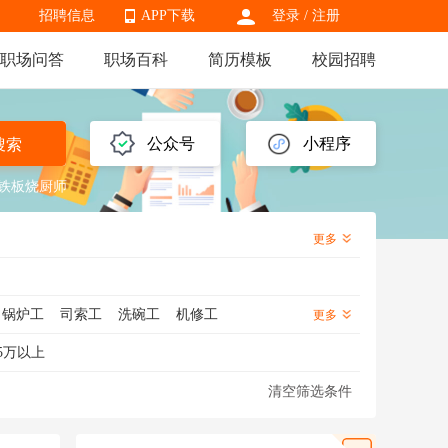
招聘信息
APP下载
登录
/
注册
职场问答
职场百科
简历模板
校园招聘
APP下载
公众号
小程序
搜索
铁板烧厨师
更多
锅炉工
司索工
洗碗工
机修工
更多
工
绿化工
洗车工
杂工
泥瓦工
5万以上
清空筛选条件