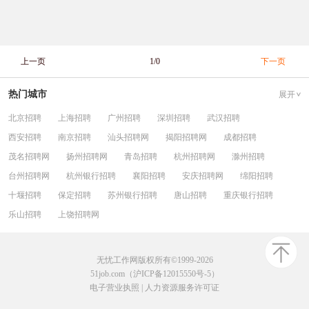
上一页
1/0
下一页
热门城市
展开
北京招聘
上海招聘
广州招聘
深圳招聘
武汉招聘
西安招聘
南京招聘
汕头招聘网
揭阳招聘网
成都招聘
茂名招聘网
扬州招聘网
青岛招聘
杭州招聘网
滁州招聘
台州招聘网
杭州银行招聘
襄阳招聘
安庆招聘网
绵阳招聘
十堰招聘
保定招聘
苏州银行招聘
唐山招聘
重庆银行招聘
乐山招聘
上饶招聘网
无忧工作网版权所有©1999-2026
51job.com（沪ICP备12015550号-5）
电子营业执照
|
人力资源服务许可证