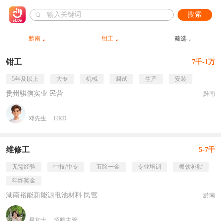
搜索
黔南
钳工
筛选
钳工
7千-1万
5年及以上
大专
机械
调试
生产
安装
贵州骐信实业 民营
黔南
邓先生
HRD
维修工
5-7千
无需经验
中技/中专
五险一金
专业培训
餐饮补贴
年终奖金
湖南裕能新能源电池材料 民营
黔南
易女士
招聘主管