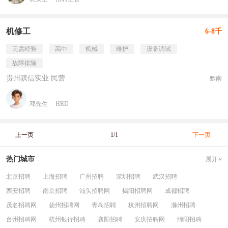
机修工
6-8千
无需经验
高中
机械
维护
设备调试
故障排除
贵州骐信实业 民营
黔南
邓先生
HRD
上一页
1/1
下一页
热门城市
展开
北京招聘
上海招聘
广州招聘
深圳招聘
武汉招聘
西安招聘
南京招聘
汕头招聘网
揭阳招聘网
成都招聘
茂名招聘网
扬州招聘网
青岛招聘
杭州招聘网
滁州招聘
台州招聘网
杭州银行招聘
襄阳招聘
安庆招聘网
绵阳招聘