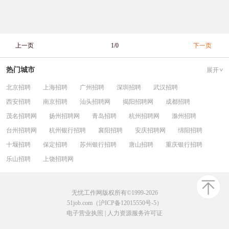
上一页
1/0
下一页
热门城市
展开
北京招聘
上海招聘
广州招聘
深圳招聘
武汉招聘
西安招聘
南京招聘
汕头招聘网
揭阳招聘网
成都招聘
茂名招聘网
扬州招聘网
青岛招聘
杭州招聘网
滁州招聘
台州招聘网
杭州银行招聘
襄阳招聘
安庆招聘网
绵阳招聘
十堰招聘
保定招聘
苏州银行招聘
唐山招聘
重庆银行招聘
乐山招聘
上饶招聘网
无忧工作网版权所有©1999-2026
51job.com（沪ICP备12015550号-5）
电子营业执照
|
人力资源服务许可证