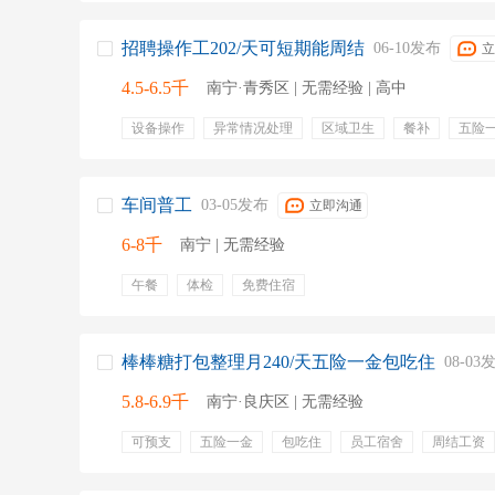
福利食堂
招聘操作工202/天可短期能周结
06-10发布
立
4.5-6.5千
南宁·青秀区 | 无需经验 | 高中
设备操作
异常情况处理
区域卫生
餐补
五险
新能源
包住宿
免费住宿
津贴
补助
车间普工
03-05发布
立即沟通
6-8千
南宁 | 无需经验
午餐
体检
免费住宿
棒棒糖打包整理月240/天五险一金包吃住
08-03
5.8-6.9千
南宁·良庆区 | 无需经验
可预支
五险一金
包吃住
员工宿舍
周结工资
坐班
包吃包住
住宿
购买五险
工作简单