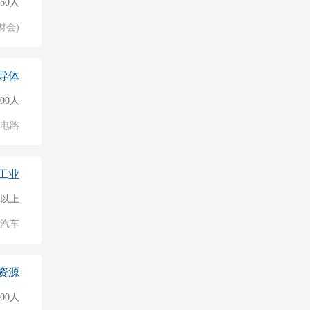
50人
财会)
导体
000人
成电路
工业
0人以上
汽车
资源
000人