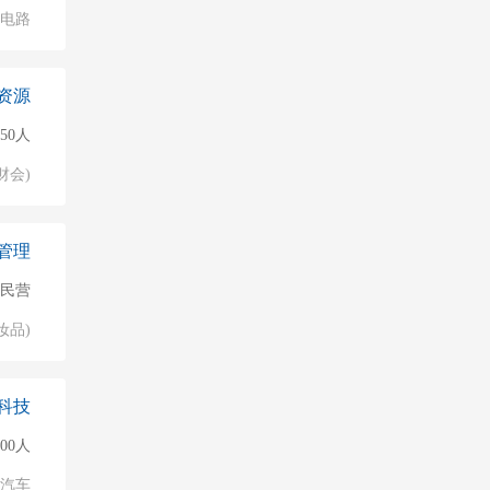
成电路
资源
50人
财会)
管理
民营
妆品)
科技
000人
汽车