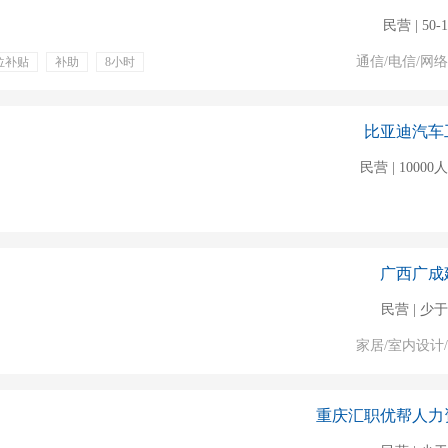
民营 | 50-
通信/电信/网
位补贴
补助
8小时
比亚迪汽车
民营 | 1000
广西广成
民营 | 少于
家居/室内设计
重庆汇职优帮人力