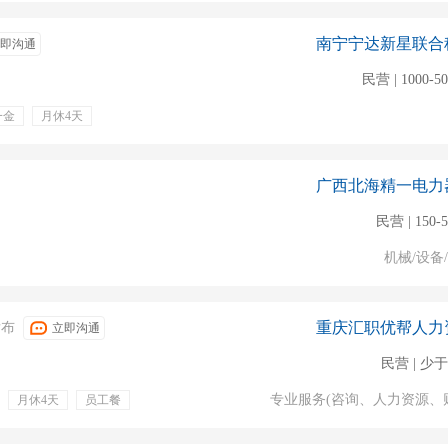
南宁宁达新星联合
即沟通
民营 | 1000-5
一金
月休4天
广西北海精一电力
民营 | 150-
机械/设备
重庆汇职优帮人力
发布
立即沟通
民营 | 少于
专业服务(咨询、人力资源、
月休4天
员工餐
安排住宿
免费住宿