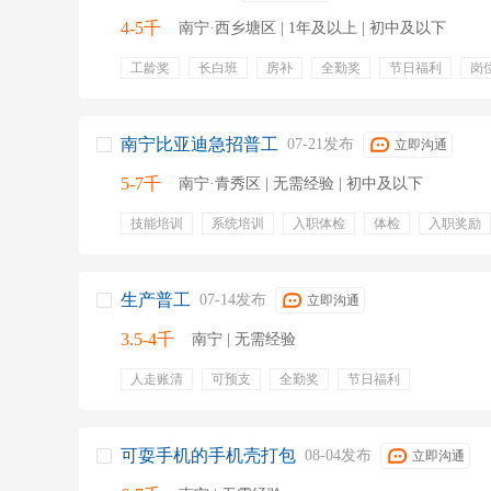
4-5千
南宁·西乡塘区 | 1年及以上 | 初中及以下
工龄奖
长白班
房补
全勤奖
节日福利
岗
购买社保
底薪
年假
南宁比亚迪急招普工
07-21发布
立即沟通
5-7千
南宁·青秀区 | 无需经验 | 初中及以下
技能培训
系统培训
入职体检
体检
入职奖励
生产普工
07-14发布
立即沟通
3.5-4千
南宁 | 无需经验
人走账清
可预支
全勤奖
节日福利
可耍手机的手机壳打包
08-04发布
立即沟通