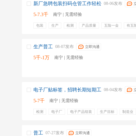
新厂急聘包装扫码仓管工作轻松
08-06发布
5-7.3千
南宁 | 无需经验
包装
生产
检测
产品质量
五险一金
有五
生产普工
08-07发布
立即沟通
5千-1万
南宁 | 无需经验
电子厂贴标签，招聘长期短期工
08-04发布
5-7千
南宁 | 无需经验
检测
电子厂
电子产品组装
生产目标
制造业
坐班
五险一金
可预支
安排住宿
报销路费
培训
免费住宿
节假日福利
优秀员工旅游
优
普工
07-27发布
立即沟通