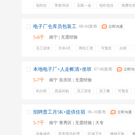
包吃住
带薪培训
五险一金
包吃包住
免费住
产假
交五险
专业培训
包吃
包住
电子厂仓库员包装工
08-04发布
立即沟通
5-6千
南宁 | 无需经验
员工宿舍
月休4天
周结工资
可预支
白班
坐班
福利食堂
晋升空间
包吃包住
环境好
本地电子厂+人走帐清+坐班
07-06发布
立即沟
5-7千
南宁·良庆区 | 无需经验
长白班
高温补贴
员工宿舍
员工餐
可预支
五险一金
包吃包住
安排住宿
预支工资
工资
招聘普工月5K+提供住宿
06-10发布
立即沟通
5-7千
南宁·青秀区 | 无需经验 | 大专
设备操作
异常情况处理
区域卫生
缴纳五险