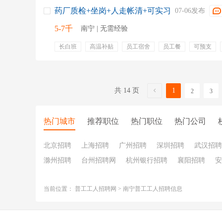
药厂质检+坐岗+人走帐清+可实习
07-06发布
5-7千
南宁 | 无需经验
长白班
高温补贴
员工宿舍
员工餐
可预支
五险一金
包吃包住
安排住宿
预支工资
工资
共 14 页
1
2
3
热门城市
推荐职位
热门职位
热门公司
北京招聘
上海招聘
广州招聘
深圳招聘
武汉招聘
滁州招聘
台州招聘网
杭州银行招聘
襄阳招聘
安
当前位置：
普工工人招聘网
>
南宁普工工人招聘信息