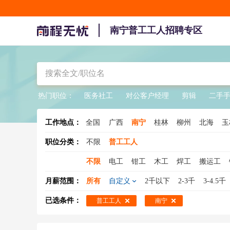
南宁普工工人招聘专区
热门职位：
医务社工
对公客户经理
剪辑
二手
工作地点：
全国
广西
南宁
桂林
柳州
北海
玉
职位分类：
不限
普工工人
不限
电工
钳工
木工
焊工
搬运工
水工
缝纫工
冲压工
注塑工
钣金工
月薪范围：
所有
自定义
2千以下
2-3千
3-4.5千
压铸工
氩弧焊工
装修工
电梯工
印刷
已选条件：
普工工人
南宁