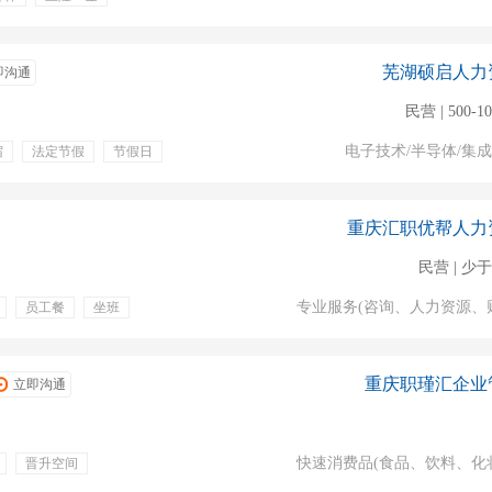
班工资
月奖
住宿
芜湖硕启人力
即沟通
民营 | 500-1
电子技术/半导体/集
宿
法定节假
节假日
重庆汇职优帮人力
民营 | 少于
专业服务(咨询、人力资源、
员工餐
坐班
福利食堂
晋升空间
重庆职瑾汇企业
立即沟通
快速消费品(食品、饮料、化
晋升空间
环境好
工作稳定