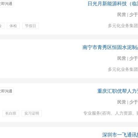
日光月新能源科技（临
立即沟通
民营 | 少于
多元化业务集团
险
体检
节假日
南宁市青秀区恒固水泥制
民营 | 少于
多元化业务集团
重庆汇职优帮人力
立即沟通
民营 | 少于
专业服务(咨询、人力资源、
长白班
实习证明
包吃包住
食宿
秀员工奖
包工作餐
深圳市一飞通讯