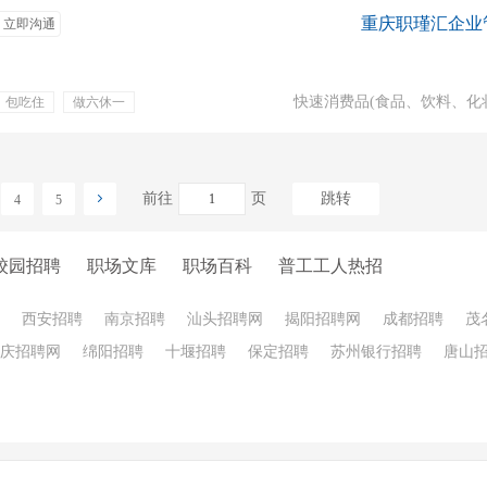
重庆职瑾汇企业
立即沟通
快速消费品(食品、饮料、化
包吃住
做六休一
月结
免费住宿
住宿
前往
页
跳转
4
5
校园招聘
职场文库
职场百科
普工工人热招
西安招聘
南京招聘
汕头招聘网
揭阳招聘网
成都招聘
茂
庆招聘网
绵阳招聘
十堰招聘
保定招聘
苏州银行招聘
唐山