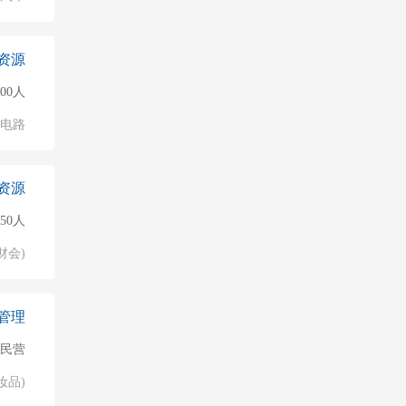
资源
000人
成电路
资源
50人
财会)
管理
民营
妆品)