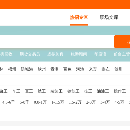
热招专区
职场文库
手机回收
期货交易员
虚拟仿真
旅游顾问
印度语
前台主管
林
梧州
防城港
钦州
贵港
百色
河池
来宾
崇左
贺州
铆工
车工
瓦工
铣工
装卸工
钢筋工
技工
油漆工
操作工
送水工
学徒工
管道工
包装工
水暖工
仪表工
模具工
数控车
4.5-6千
6-8千
0.8-1万
1-1.5万
1.5-2万
2-3万
3-4万
4-5万
工