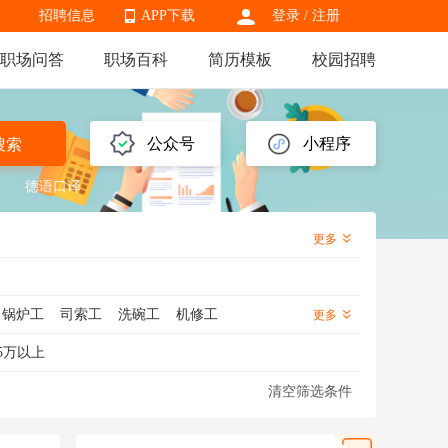
招聘信息
APP下载
登录
/
注册
职场问答
职场百科
简历模板
校园招聘
APP下载
公众号
小程序
搜索
德语口译
更多
锅炉工
司索工
洗碗工
机修工
更多
工
绿化工
洗车工
杂工
泥瓦工
5万以上
清空筛选条件