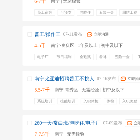
6-7千
南宁 | 无需经验
员工宿舍
可预支
包吃住
五险一金
周结工资
晋升空间
预支工资
包吃包住
福利食堂
住宿
普工/操作工
07-11发布
立即沟通
4-5千
南宁·良庆区 | 1年及以上 | 初中及以下
电子厂
节日福利
全勤奖
餐补
五险一金
晋升渠道
免费住宿
南宁比亚迪招聘普工不挑人
07-16发布
立即沟
5.5-7千
南宁·青秀区 | 无需经验 | 初中及以下
系统培训
技能培训
入职体检
体检
入职奖励
260一天/常白班/包吃住/电子厂
07-09发布
立
7-7.5千
南宁 | 无需经验