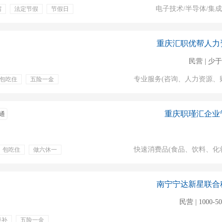
电子技术/半导体/集
宿
法定节假
节假日
重庆汇职优帮人力
民营 | 少于
专业服务(咨询、人力资源、
包吃住
五险一金
预支工资
工作稳定
重庆职瑾汇企业
通
快速消费品(食品、饮料、化
包吃住
做六休一
月结
免费住宿
住宿
南宁宁达新星联合
民营 | 1000-5
餐补
五险一金