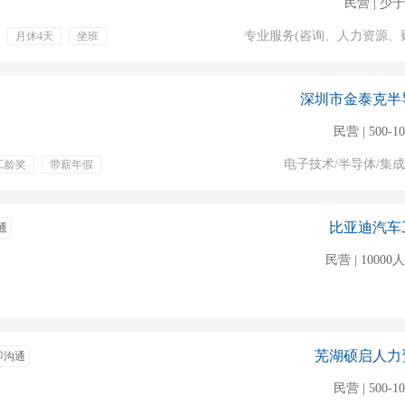
民营 | 少于
专业服务(咨询、人力资源、
月休4天
坐班
安排住宿
购买五险
深圳市金泰克半
民营 | 500-1
电子技术/半导体/集
工龄奖
带薪年假
比亚迪汽车
通
民营 | 1000
芜湖硕启人力
即沟通
民营 | 500-1