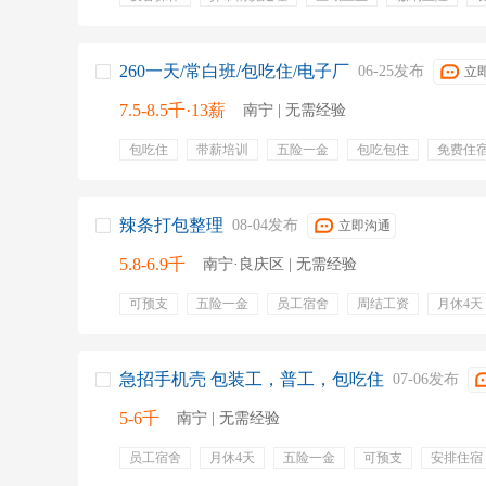
包吃住
月休4天
新能源
免费住宿
食堂
加
补贴
津贴
补助
260一天/常白班/包吃住/电子厂
06-25发布
立
7.5-8.5千·13薪
南宁 | 无需经验
包吃住
带薪培训
五险一金
包吃包住
免费住
产假
交五险
专业培训
包吃
包住
辣条打包整理
08-04发布
立即沟通
5.8-6.9千
南宁·良庆区 | 无需经验
可预支
五险一金
员工宿舍
周结工资
月休4天
住宿
包吃包住
安排住宿
购买五险
免费住宿
急招手机壳 包装工，普工，包吃住
07-06发布
5-6千
南宁 | 无需经验
员工宿舍
月休4天
五险一金
可预支
安排住宿
包吃包住
工资月结
住宿
预支工资
免费住宿