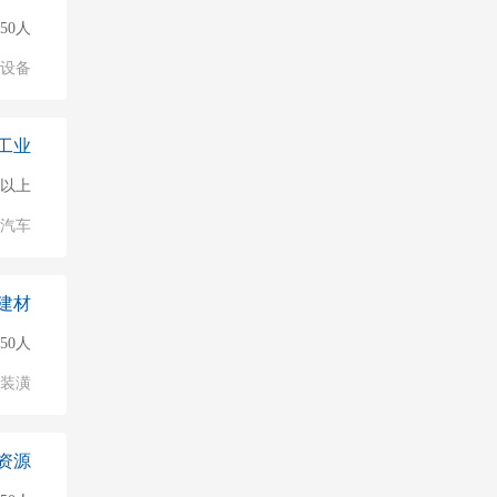
150人
络设备
工业
0人以上
汽车
建材
50人
/装潢
资源