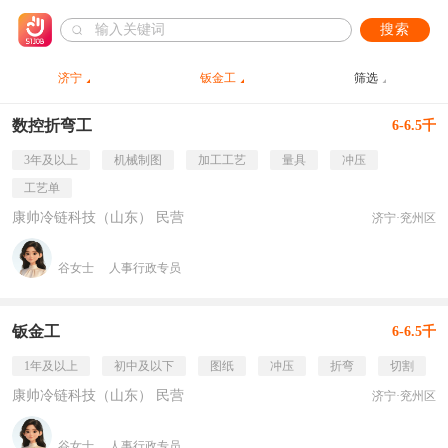
搜索
济宁
钣金工
筛选
数控折弯工
6-6.5千
3年及以上
机械制图
加工工艺
量具
冲压
工艺单
康帅冷链科技（山东） 民营
济宁·兖州区
谷女士
人事行政专员
钣金工
6-6.5千
1年及以上
初中及以下
图纸
冲压
折弯
切割
康帅冷链科技（山东） 民营
济宁·兖州区
谷女士
人事行政专员