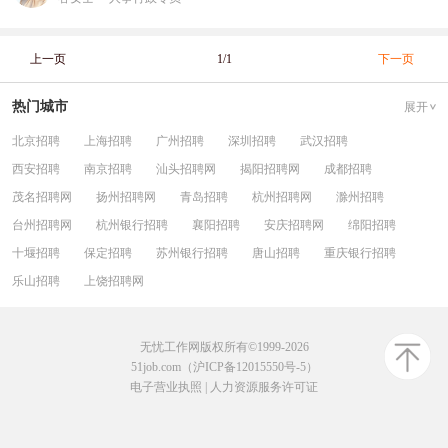
上一页
1/1
下一页
热门城市
展开
北京招聘
上海招聘
广州招聘
深圳招聘
武汉招聘
西安招聘
南京招聘
汕头招聘网
揭阳招聘网
成都招聘
茂名招聘网
扬州招聘网
青岛招聘
杭州招聘网
滁州招聘
台州招聘网
杭州银行招聘
襄阳招聘
安庆招聘网
绵阳招聘
十堰招聘
保定招聘
苏州银行招聘
唐山招聘
重庆银行招聘
乐山招聘
上饶招聘网
无忧工作网版权所有©1999-2026
51job.com（沪ICP备12015550号-5）
电子营业执照
|
人力资源服务许可证