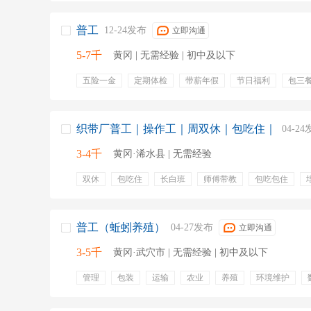
普工
12-24发布
立即沟通
5-7千
黄冈 | 无需经验 | 初中及以下
五险一金
定期体检
带薪年假
节日福利
包三
织带厂普工｜操作工｜周双休｜包吃住｜
04-2
3-4千
黄冈·浠水县 | 无需经验
双休
包吃住
长白班
师傅带教
包吃包住
普工（蚯蚓养殖）
04-27发布
立即沟通
3-5千
黄冈·武穴市 | 无需经验 | 初中及以下
管理
包装
运输
农业
养殖
环境维护
清洁
培训