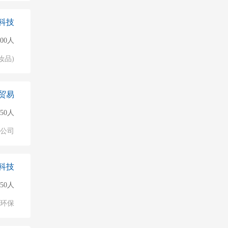
科技
000人
妆品)
贸易
50人
公司
科技
50人
环保