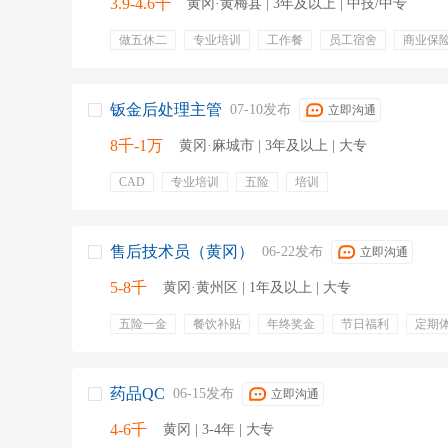
3.9-4.6千
黄冈·黄梅县 | 3年及以上 | 中技/中专
做五休二
专业培训
工作餐
员工宿舍
商业保
加班工资
社保五险
六险
五险一金
零食下午
交通补贴
钣金后处理主管
07-10发布
立即沟通
8千-1万
黄冈·麻城市 | 3年及以上 | 大专
CAD
专业培训
五险
培训
售后技术员（黄冈）
06-22发布
立即沟通
5-8千
黄冈·黄州区 | 1年及以上 | 大专
五险一金
餐饮补贴
年终奖金
节日福利
定期
药品QC
06-15发布
立即沟通
4-6千
黄冈 | 3-4年 | 大专