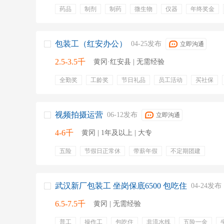
药品
制剂
制药
微生物
仪器
年终奖金
弹性工作
包吃包住
包装工（红安办公）
04-25发布
立即沟通
2.5-3.5千
黄冈·红安县 | 无需经验
全勤奖
工龄奖
节日礼品
员工活动
买社保
绩效奖金
专业培训
视频拍摄运营
06-12发布
立即沟通
4-6千
黄冈 | 1年及以上 | 大专
五险
节假日正常休
带薪年假
不定期团建
武汉新厂包装工 坐岗保底6500 包吃住
04-24发布
6.5-7.5千
黄冈 | 无需经验
普工
操作工
包吃住
非流水线
五险一金