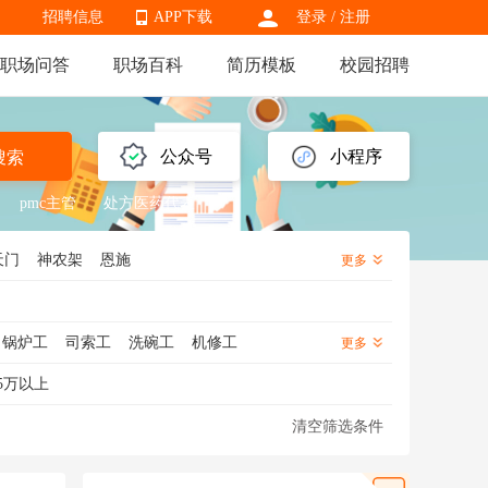
招聘信息
APP下载
登录
/
注册
职场问答
职场百科
简历模板
校园招聘
APP下载
公众号
小程序
搜索
pmc主管
处方医药代表
天门
神农架
恩施
更多
锅炉工
司索工
洗碗工
机修工
更多
工
绿化工
洗车工
杂工
泥瓦工
5万以上
清空筛选条件