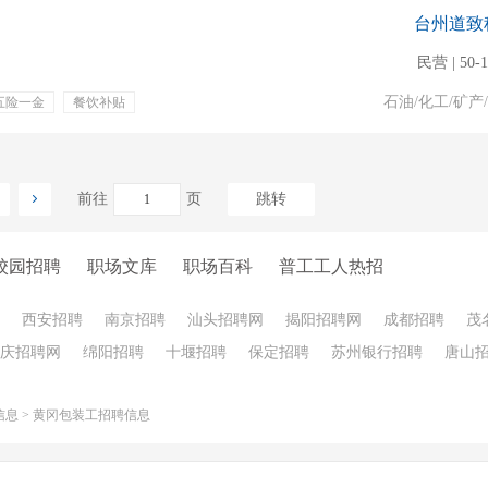
台州道致
民营 | 50-
石油/化工/矿产
五险一金
餐饮补贴
前往
页
跳转
校园招聘
职场文库
职场百科
普工工人热招
西安招聘
南京招聘
汕头招聘网
揭阳招聘网
成都招聘
茂
庆招聘网
绵阳招聘
十堰招聘
保定招聘
苏州银行招聘
唐山
信息
>
黄冈包装工招聘信息