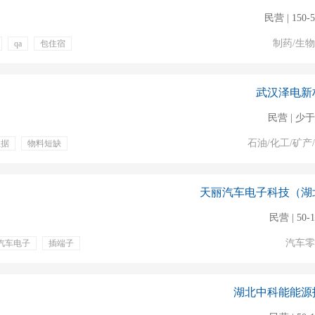
民营 | 150-
制药/生
qa
包住宿
训
武汉泽电新
民营 | 少于
石油/化工/矿产
数据
物料短缺
体检
下午茶
天丽汽车电子科技（湖
民营 | 50-
汽车零
汽车电子
插端子
五险一金
加班费
空间
绩效奖
宿舍
湖北中科能能源