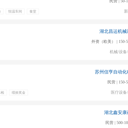
民营 | 50-
新
险
恒温车间
食堂
茶
通讯补贴
湖北昌运机械
外资（欧美） | 150-
机械/设备
苏州信亨自动化
民营 | 150-
医疗设备
体检
绩效奖金
湖北鑫安康
民营 | 500-1