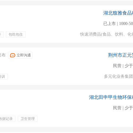
湖北馥雅食品
已上市 | 1000-5
快速消费品(食品、饮料、化
餐
包吃包住
荆州市正元
4发布
立即沟通
民营 | 少于
多元化业务集团
培训
湖北田申甲生物环保
民营 | 少于
数据记录
卫生管理