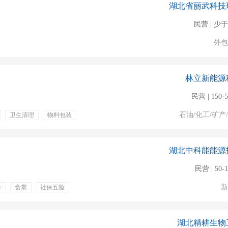
湖北省丽武科技
民营 | 少于
外包
林立新能源
民营 | 150-
石油/化工/矿产
卫生清理
物料包装
定期体检
年终奖金
湖北中科能能源
民营 | 50-
新
舍
食堂
社保五险
湖北精耕生物