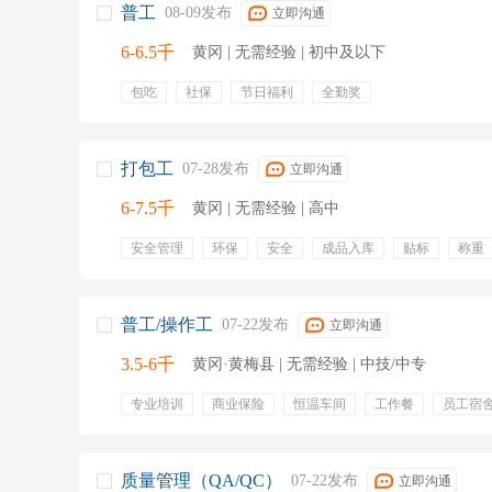
普工
08-09发布
立即沟通
6-6.5千
黄冈 | 无需经验 | 初中及以下
包吃
社保
节日福利
全勤奖
打包工
07-28发布
立即沟通
6-7.5千
黄冈 | 无需经验 | 高中
安全管理
环保
安全
成品入库
贴标
称重
防静电
防尘
带薪培训
五险一金
专业培训
绩效奖金
普工/操作工
07-22发布
立即沟通
3.5-6千
黄冈·黄梅县 | 无需经验 | 中技/中专
专业培训
商业保险
恒温车间
工作餐
员工宿
加班工资
六险
储备干部
质量管理（QA/QC）
07-22发布
立即沟通