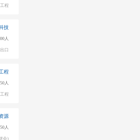
物工程
科技
000人
进出口
工程
50人
/工程
资源
50人
财会)