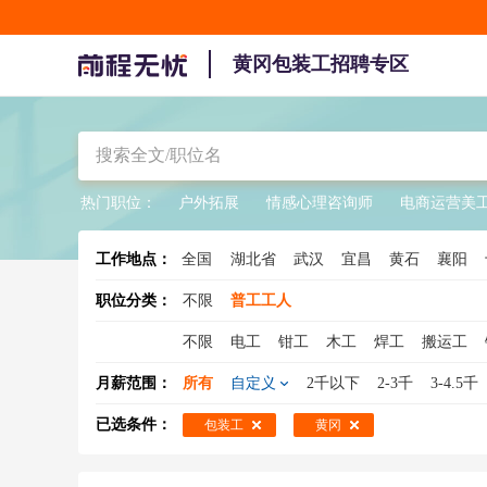
黄冈包装工招聘专区
热门职位：
户外拓展
情感心理咨询师
电商运营美
工作地点：
全国
湖北省
武汉
宜昌
黄石
襄阳
职位分类：
不限
普工工人
不限
电工
钳工
木工
焊工
搬运工
水工
缝纫工
冲压工
注塑工
钣金工
月薪范围：
所有
自定义
2千以下
2-3千
3-4.5千
压铸工
氩弧焊工
装修工
电梯工
印刷
已选条件：
包装工
黄冈