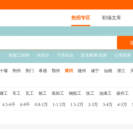
热招专区
职场文库
工
射频工程师
伊美尔
千禾味业
音乐教师/老师
心理老师
十堰
荆州
荆门
孝感
鄂州
黄冈
随州
咸宁
仙桃
潜江
铆工
车工
瓦工
铣工
装卸工
钢筋工
技工
油漆工
操作工
送水工
学徒工
管道工
包装工
水暖工
仪表工
模具工
数控车
4.5-6千
6-8千
0.8-1万
1-1.5万
1.5-2万
2-3万
3-4万
4-5万
工