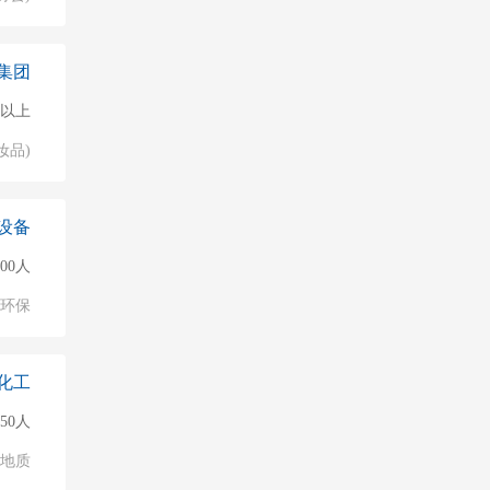
集团
0人以上
妆品)
设备
500人
环保
化工
150人
/地质