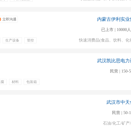
利
坐岗
培训
内蒙古伊利实业
立即沟通
已上市 | 1000
快速消费品(食品、饮料、化
生产设备
管控
岗位培训
餐补
包住
武汉凯比思电力
民营 | 150-
防腐
材料
包装箱
补贴
晋升机会
险
出国机会
武汉市中天
民营 | 50-
石油/化工/矿产