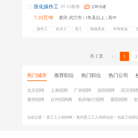
医化操作工
07-13发布
立即沟通
7-10万/年
黄冈·武穴市 | 1年及以上 | 高中
操作工
技术工
普工
绩效奖金
年终奖金
专业培训
共 2 页
1
2
热门城市
推荐职位
热门职位
热门公司
北京招聘
上海招聘
广州招聘
深圳招聘
武汉招聘
滁州招聘
台州招聘网
杭州银行招聘
襄阳招聘
安
当前位置：
普工工人招聘网
>
黄冈普工工人招聘信息
>
包装工招聘