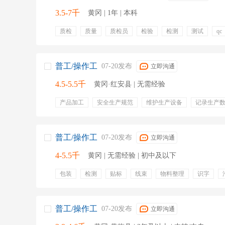
3.5-7千
黄冈 | 1年 | 本科
质检
质量
质检员
检验
检测
测试
qc
带薪年假
绩效奖金
全勤奖
节日福利
专业培
普工/操作工
07-20发布
立即沟通
4.5-5.5千
黄冈·红安县 | 无需经验
产品加工
安全生产规范
维护生产设备
记录生产
五险一金
员工旅游
绩效奖金
年终奖金
定期
节日福利
生日福利
普工/操作工
07-20发布
立即沟通
4-5.5千
黄冈 | 无需经验 | 初中及以下
包装
检测
贴标
线束
物料整理
识字
零部件组装
节日福利
工作餐
工龄奖
全勤奖
包吃包住
工龄补贴
员工福利
独立卫浴
晋升
补贴
全勤
普工/操作工
07-20发布
立即沟通