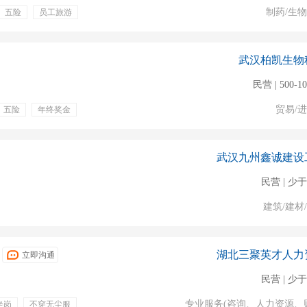
制药/生
五险
员工旅游
武汉柏凯生物
民营 | 500-1
贸易/
五险
年终奖金
武汉九州鑫诚建设
民营 | 少于
建筑/建材
湖北三聚英才人力
立即沟通
民营 | 少于
专业服务(咨询、人力资源、
坐岗
不穿无尘服