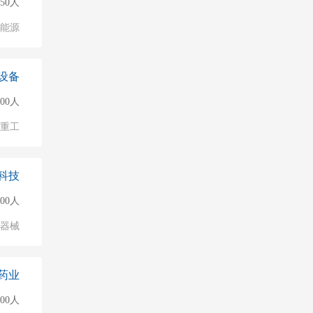
150人
能源
设备
500人
/重工
科技
500人
/器械
药业
000人