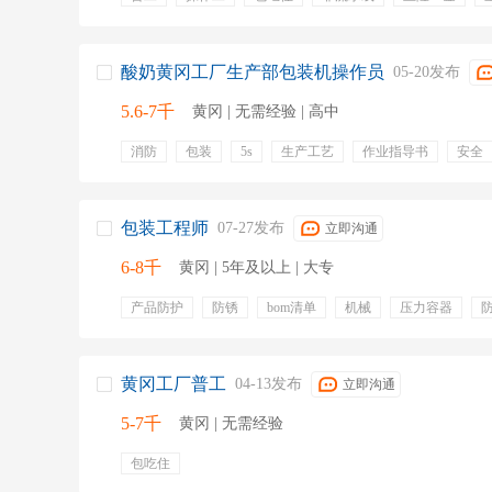
包吃住
五险一金
年终奖金
绩效奖金
节日福
免费体检
非流水线
包吃包住
公寓宿舍
酸奶黄冈工厂生产部包装机操作员
05-20发布
5.6-7千
黄冈 | 无需经验 | 高中
消防
包装
5s
生产工艺
作业指导书
安全
生产报表
产品质量
全职
技能培训
培训
食宿
三班倒
包装工程师
07-27发布
立即沟通
6-8千
黄冈 | 5年及以上 | 大专
产品防护
防锈
bom清单
机械
压力容器
降低包装成本
运输安全
奖金
缴纳社保
出差
公司福利
节假日
法定节假
培训
住宿
五
黄冈工厂普工
04-13发布
立即沟通
5-7千
黄冈 | 无需经验
包吃住