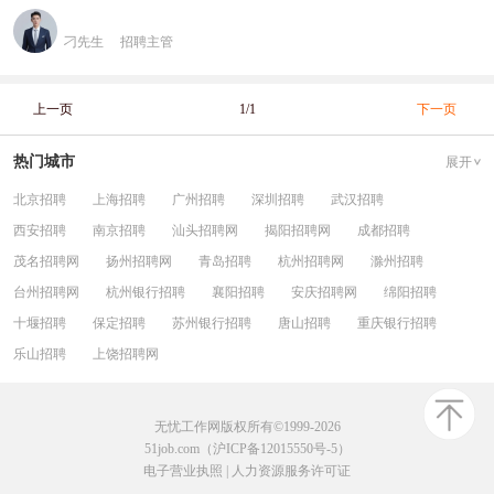
刁先生
招聘主管
上一页
1/1
下一页
热门城市
展开
北京招聘
上海招聘
广州招聘
深圳招聘
武汉招聘
西安招聘
南京招聘
汕头招聘网
揭阳招聘网
成都招聘
茂名招聘网
扬州招聘网
青岛招聘
杭州招聘网
滁州招聘
台州招聘网
杭州银行招聘
襄阳招聘
安庆招聘网
绵阳招聘
十堰招聘
保定招聘
苏州银行招聘
唐山招聘
重庆银行招聘
乐山招聘
上饶招聘网
无忧工作网版权所有©1999-2026
51job.com（沪ICP备12015550号-5）
电子营业执照
|
人力资源服务许可证