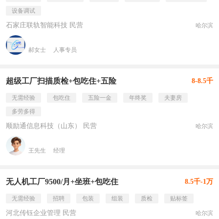
设备调试
石家庄联轨智能科技 民营
哈尔滨
郝女士
人事专员
超级工厂扫描质检+包吃住+五险
8-8.5千
无需经验
包吃住
五险一金
年终奖
夫妻房
多劳多得
顺励通信息科技（山东） 民营
哈尔滨
王先生
经理
无人机工厂9500/月+坐班+包吃住
8.5千-1万
无需经验
招聘
包装
组装
质检
贴标签
河北传钰企业管理 民营
哈尔滨