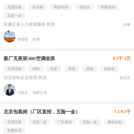
无需经验
长白班
带薪年假
包吃住
带薪培训
五险一金
安徽正多人力资源服务 民营
伊春
张莹莹
经理
新厂无夜班360/空调坐班
8.5千-1万
无需经验
招聘
包装
组装
质检
贴标签
河北传钰企业管理 民营
哈尔滨
刁先生
招聘主管
北京包装岗（厂区直招，五险一金）
7.5-9.5千
无需经验
五险一金
厂区直招
五险一金
餐饮补贴
免费住宿