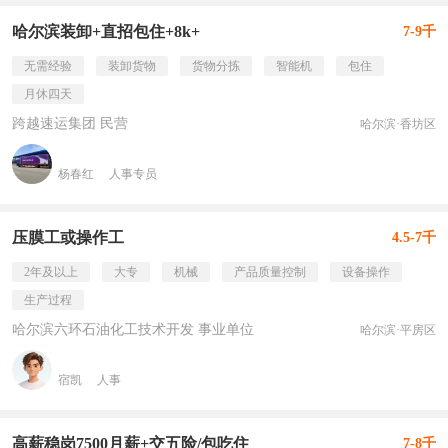
哈尔滨装卸+直招包住+8k+
7-9千
无需经验
装卸货物
货物分拣
智能机
包住
月休四天
跨越速运集团 民营
哈尔滨·香坊区
杨春红
人事专员
压膜工或操作工
4.5-7千
2年及以上
大专
机械
产品质量控制
设备操作
生产过程
哈尔滨六环石油化工技术开发 事业单位
哈尔滨·平房区
宿凯
人事
高薪稳岗7500月薪+交五险/包吃住
7-8千