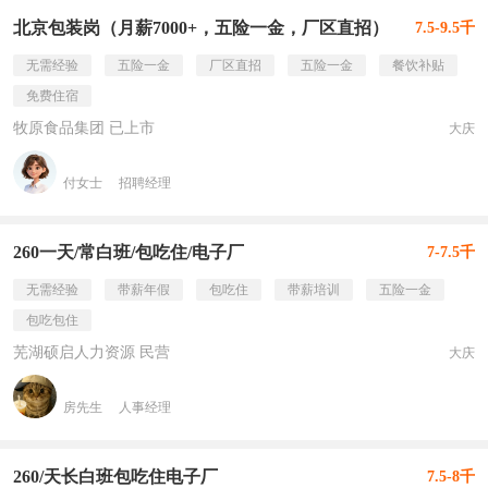
北京包装岗（月薪7000+，五险一金，厂区直招）
7.5-9.5千
无需经验
五险一金
厂区直招
五险一金
餐饮补贴
免费住宿
牧原食品集团 已上市
大庆
付女士
招聘经理
260一天/常白班/包吃住/电子厂
7-7.5千
无需经验
带薪年假
包吃住
带薪培训
五险一金
包吃包住
芜湖硕启人力资源 民营
大庆
房先生
人事经理
260/天长白班包吃住电子厂
7.5-8千