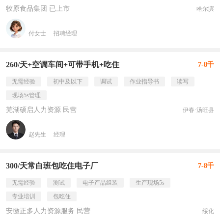
牧原食品集团 已上市
哈尔滨
付女士
招聘经理
260/天+空调车间+可带手机+吃住
7-8千
无需经验
初中及以下
调试
作业指导书
读写
现场5s管理
芜湖硕启人力资源 民营
伊春·汤旺县
赵先生
经理
300/天常白班包吃住电子厂
7-8千
无需经验
测试
电子产品组装
生产现场5s
专业培训
包吃住
安徽正多人力资源服务 民营
绥化