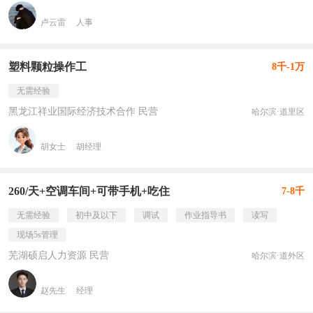
卢云雷
人事
塑料颗粒操作工
8千-1万
无需经验
黑龙江祥业国际经济技术合作 民营
哈尔滨·道里区
胡女士
胡经理
260/天+空调车间+可带手机+吃住
7-8千
无需经验
初中及以下
调试
作业指导书
读写
现场5s管理
芜湖硕启人力资源 民营
哈尔滨·道外区
赵先生
经理