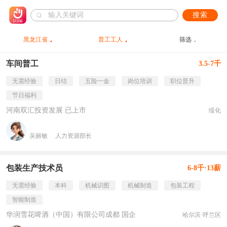
搜索
黑龙江省
普工工人
筛选
车间普工
3.5-7千
无需经验
日结
五险一金
岗位培训
职位晋升
节日福利
河南双汇投资发展 已上市
绥化
吴丽敏
人力资源部长
包装生产技术员
6-8千·13薪
无需经验
本科
机械识图
机械制造
包装工程
智能制造
华润雪花啤酒（中国）有限公司成都 国企
哈尔滨·呼兰区