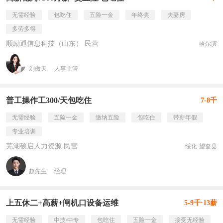
无需经验
包吃住
五险一金
年终奖
夫妻房
多劳多得
顺励通信息科技（山东） 民营
哈尔滨
刘傲天
人事主管
普工操作工300/天包吃住
7-8千
无需经验
五险一金
缴纳五险
包吃住
带薪年假
专业培训
芜湖硕启人力资源 民营
绥化·望奎县
赵先生
经理
上五休二+高薪+闸机口设备运维
5-9千·13薪
无需经验
中技/中专
包吃住
五险一金
接受无经验