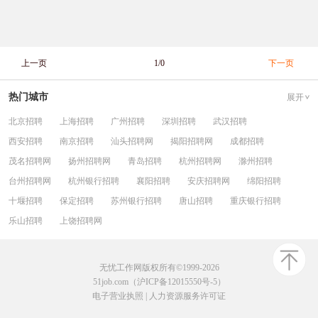
上一页
1/0
下一页
热门城市
展开
北京招聘
上海招聘
广州招聘
深圳招聘
武汉招聘
西安招聘
南京招聘
汕头招聘网
揭阳招聘网
成都招聘
茂名招聘网
扬州招聘网
青岛招聘
杭州招聘网
滁州招聘
台州招聘网
杭州银行招聘
襄阳招聘
安庆招聘网
绵阳招聘
十堰招聘
保定招聘
苏州银行招聘
唐山招聘
重庆银行招聘
乐山招聘
上饶招聘网
无忧工作网版权所有©1999-2026
51job.com（沪ICP备12015550号-5）
电子营业执照
|
人力资源服务许可证