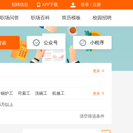
招聘信息
APP下载
登录
/
注册
职场问答
职场百科
简历模板
校园招聘
APP下载
公众号
小程序
搜索
更多
锅炉工
司索工
洗碗工
机修工
更多
工
绿化工
洗车工
杂工
泥瓦工
5万以上
清空筛选条件