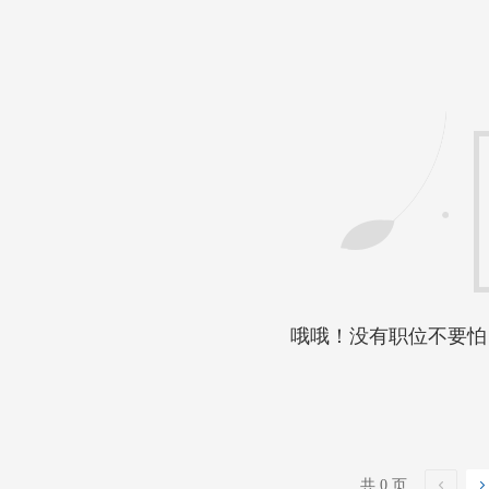
哦哦！没有职位不要怕
共 0 页