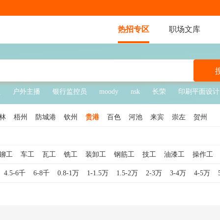
热招专区
职场文库
员
户外主播
银行监控员
moody
nsk
长荣
印刷平面设计
林
梧州
防城港
钦州
贵港
百色
河池
来宾
崇左
贺州
铆工
车工
瓦工
铣工
装卸工
钢筋工
技工
油漆工
操作工
送水工
学徒工
管道工
包装工
水暖工
仪表工
模具工
数控车
4.5-6千
6-8千
0.8-1万
1-1.5万
1.5-2万
2-3万
3-4万
4-5万
工