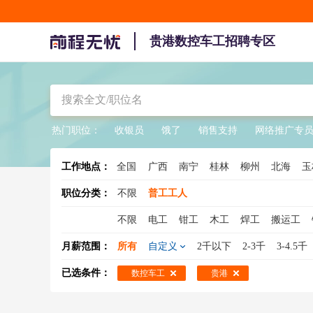
贵港数控车工招聘专区
热门职位：
收银员
饿了
销售支持
网络推广专
工作地点：
全国
广西
南宁
桂林
柳州
北海
玉
职位分类：
不限
普工工人
不限
电工
钳工
木工
焊工
搬运工
水工
缝纫工
冲压工
注塑工
钣金工
月薪范围：
所有
自定义
2千以下
2-3千
3-4.5千
压铸工
氩弧焊工
装修工
电梯工
印刷
已选条件：
数控车工
贵港