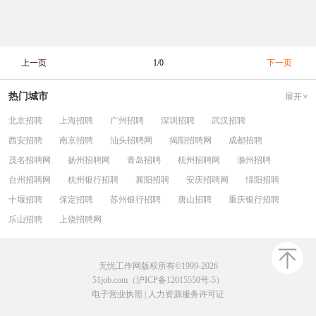
上一页
1/0
下一页
热门城市
展开
北京招聘
上海招聘
广州招聘
深圳招聘
武汉招聘
西安招聘
南京招聘
汕头招聘网
揭阳招聘网
成都招聘
茂名招聘网
扬州招聘网
青岛招聘
杭州招聘网
滁州招聘
台州招聘网
杭州银行招聘
襄阳招聘
安庆招聘网
绵阳招聘
十堰招聘
保定招聘
苏州银行招聘
唐山招聘
重庆银行招聘
乐山招聘
上饶招聘网
无忧工作网版权所有©1999-2026
51job.com（沪ICP备12015550号-5）
电子营业执照
|
人力资源服务许可证