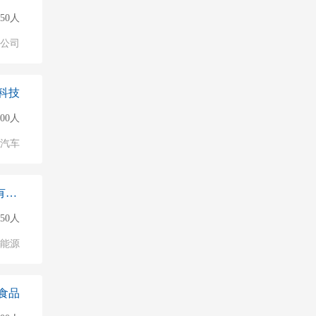
150人
公司
科技
000人
汽车
智光集能（江苏）新能源科技有限公司泰州
150人
能源
食品