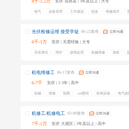
8千-1.2万
安庆·岳西县 | 3年及以上 | 大专
电气
设备管理
工作规划
技改
维修指导
工程
设备工程管理
检修计划
五险
带薪病假
光伏检修运维 接受学徒
06-22发布
立即沟通
6千-1万
安庆 | 无需经验 | 大专
安装调试
维护
故障处理
机械维修
巡检
带薪休假
工作餐
带薪年假
节假日
补助
机电维修工
06-17发布
立即沟通
6-7千
安庆 | 1-3年 | 高中
机械
维修
制图
cad图纸
机电设备
电气故
机电设备维护
化工设备维修
工作餐
年终奖
高温补贴
绩效奖金
提供住宿
津贴
六险一金
商业险
公积金
年度旅游
机修工/机修电工
03-09发布
立即沟通
7千-1万
安庆·大观区 | 3年及以上 | 高中