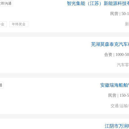
立即沟通
民营 | 50-
新
一金
年终奖金
宿
带薪年假
下午茶
芜湖莫森泰克汽车
合资 | 1000-5
汽车零
安徽瑞海船舶
通
民营 | 150-
交通/运输
江阴市万润