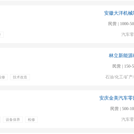
安徽大洋机械
民营 | 1000-5
汽车零
餐
林立新能源
民营 | 150-
石油/化工/矿产
检修
技术改造
专业培训
定期体检
安庆金美汽车零
民营 | 500-1
汽车零
设备保养
检修
奖金
绩效奖金
包住
通讯补贴