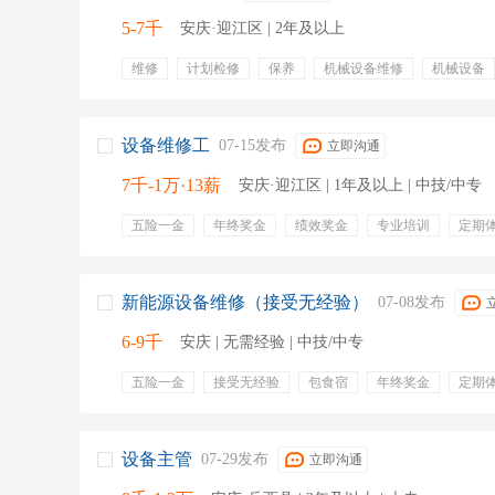
5-7千
安庆·迎江区 | 2年及以上
维修
计划检修
保养
机械设备维修
机械设备
全勤奖
节日福利
设备维修工
07-15发布
立即沟通
7千-1万·13薪
安庆·迎江区 | 1年及以上 | 中技/中专
五险一金
年终奖金
绩效奖金
专业培训
定期
带薪年假
员工旅游
包住
餐饮补贴
交通补贴
提供食宿
住房补贴
新能源设备维修（接受无经验）
07-08发布
6-9千
安庆 | 无需经验 | 中技/中专
五险一金
接受无经验
包食宿
年终奖金
定期
包吃包住
设备主管
07-29发布
立即沟通