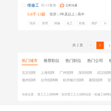
维修工
05-11发布
立即沟通
5-6千·13薪
安庆 | 3年及以上 | 高中
培训
管理
维修
化工
机电
维护
5s
维保
培训
五险一金
带薪年假
员工旅游
定期体检
免费工作餐
包住
包吃
出国机会
共 2 页
1
2
热门城市
推荐职位
热门职位
热门公司
北京招聘
上海招聘
广州招聘
深圳招聘
武汉招聘
滁州招聘
台州招聘网
杭州银行招聘
襄阳招聘
安
当前位置：
普工工人招聘网
>
安庆普工工人招聘信息
>
机修工招聘