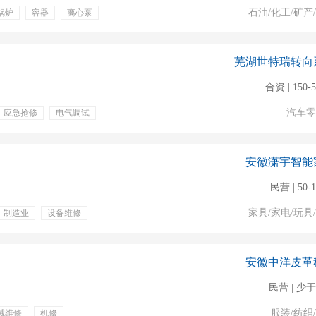
石油/化工/矿产
锅炉
容器
离心泵
提供食宿
五险一金
芜湖世特瑞转向
合资 | 150-
汽车零
应急抢修
电气调试
训
年终奖金
安徽潇宇智能
民营 | 50-
家具/家电/玩具
制造业
设备维修
补贴
年底双薪
安徽中洋皮革
民营 | 少于
服装/纺织
械维修
机修