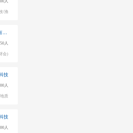
000人
牧/渔
智光集能（江苏）新能源科技有限公司石家庄
50人
财会)
科技
000人
/地质
科技
500人