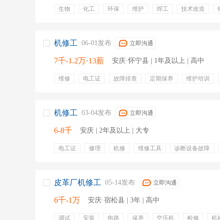
生物
化工
环保
维护
焊工
技术改造
物资计划
专业培训
年终奖金
定期体检
五险
绩效奖金
机修工
06-01发布
立即沟通
7千-1.2万·13薪
安庆·怀宁县 | 1年及以上 | 高中
维修
电工证
故障排查
定期保养
维护培训
技术支持
钳工证
五险一金
绩效奖金
专业培
带薪年假
餐饮补贴
培训
机修工
03-04发布
立即沟通
6-8千
安庆 | 2年及以上 | 大专
电工证
修理
机修
维修工具
诊断设备故障
五险一金
餐饮补贴
定期体检
高温补贴
住房
皮革厂机修工
05-14发布
立即沟通
6千-1万
安庆·宿松县 | 3年 | 高中
调试
安装
电路
保养
空压机
检修
机