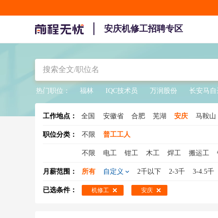
安庆机修工招聘专区
热门职位：
福林
IQC技术员
万润股份
长安马自
工作地点：
全国
安徽省
合肥
芜湖
安庆
马鞍山
职位分类：
不限
普工工人
不限
电工
钳工
木工
焊工
搬运工
水工
缝纫工
冲压工
注塑工
钣金工
月薪范围：
所有
自定义
2千以下
2-3千
3-4.5千
压铸工
氩弧焊工
装修工
电梯工
印刷
已选条件：
机修工
安庆