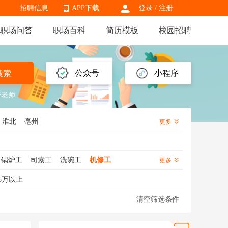
招聘信息
APP下载
登录
/
注册
职场问答
职场百科
简历模板
校园招聘
APP下载
公众号
小程序
搜索
班老师
淮北
亳州
更多
锅炉工
司索工
洗碗工
机修工
更多
工
绿化工
洗车工
杂工
泥瓦工
5万以上
清空筛选条件