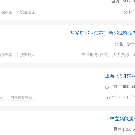
合资 | 500-1
农/林/
安全改善
设备巡视
免费工作餐
民营 | 少于
专业服务(咨询、人力资源、
提供食宿
接受新人
免费住宿
上海飞凯材料
已上市 | 1000-5
石油/化工/矿产
障
电气设备管理
通讯补贴
年度调薪
健康体检
年休假
林立新能源
民营 | 150-