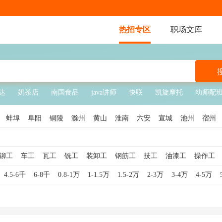
热招专区
职场文库
达
奶茶店
南国食品
java讲师
快联
凯旋摩托
幼师配
蚌埠
阜阳
铜陵
滁州
黄山
淮南
六安
宣城
池州
宿州
铆工
车工
瓦工
铣工
装卸工
钢筋工
技工
油漆工
操作工
送水工
学徒工
管道工
包装工
水暖工
仪表工
模具工
数控车
4.5-6千
6-8千
0.8-1万
1-1.5万
1.5-2万
2-3万
3-4万
4-5万
工