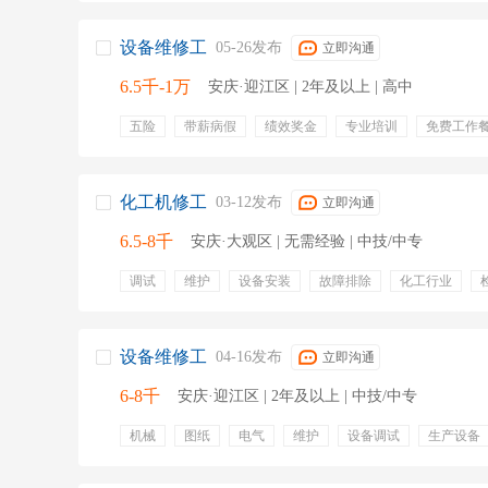
设备维修工
05-26发布
立即沟通
6.5千-1万
安庆·迎江区 | 2年及以上 | 高中
五险
带薪病假
绩效奖金
专业培训
免费工作
化工机修工
03-12发布
立即沟通
6.5-8千
安庆·大观区 | 无需经验 | 中技/中专
调试
维护
设备安装
故障排除
化工行业
化工设备
设备运行
设备巡检
培训
五险一金
年终奖金
绩效奖金
设备维修工
04-16发布
立即沟通
6-8千
安庆·迎江区 | 2年及以上 | 中技/中专
机械
图纸
电气
维护
设备调试
生产设备
设备运行状态
设备故障
培训
五险一金
年终
股票期权
专业培训
出国机会
定期体检
包吃