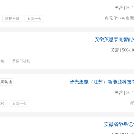
民营 | 50-
多元化业务集团
维护检修
五险一金
安徽英思泰克智能
民营 | 500-1
体检
节假日福利
培训
免费工作餐
立即沟通
民营 | 50-
新
体检
五险一金
安徽省徽岳记