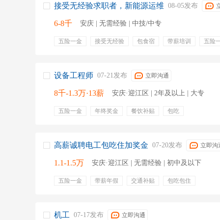
接受无经验求职者，新能源运维
08-05发布
6-8千
安庆 | 无需经验 | 中技/中专
五险一金
接受无经验
包食宿
带薪培训
五险
专业培训
食宿
免费工作餐
无需经验
提供食
定期体检
出差补贴
定期团建
租房补贴
零食
设备工程师
07-21发布
立即沟通
8千-1.3万·13薪
安庆·迎江区 | 2年及以上 | 大专
五险一金
年终奖金
餐饮补贴
包吃
高薪诚聘电工包吃住加奖金
07-20发布
立即沟
1.1-1.5万
安庆·迎江区 | 无需经验 | 初中及以下
五险一金
带薪年假
交通补贴
包吃包住
机工
07-17发布
立即沟通