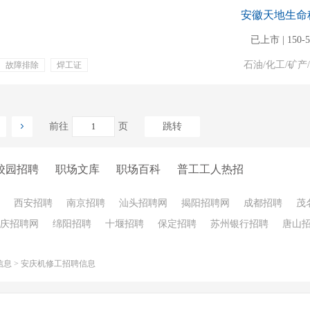
安徽天地生命
已上市 | 150-
石油/化工/矿产
故障排除
焊工证
年终奖金
专业培训
前往
页
跳转
校园招聘
职场文库
职场百科
普工工人热招
西安招聘
南京招聘
汕头招聘网
揭阳招聘网
成都招聘
茂
庆招聘网
绵阳招聘
十堰招聘
保定招聘
苏州银行招聘
唐山
信息
>
安庆机修工招聘信息