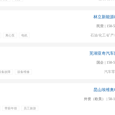
林立新能源
民营 | 150-
石油/化工/矿产
离心泵
电机
提供食宿
芜湖亚奇汽车
国企 | 150-
汽车零
设备故障
设备维修
年假
交通补贴
昆山埃维奥
外资（欧美） | 50-
带薪年假
员工旅游