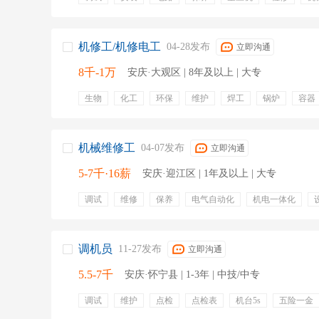
电路维修
润滑
宿舍
包吃包住
机修工/机修电工
04-28发布
立即沟通
8千-1万
安庆·大观区 | 8年及以上 | 大专
生物
化工
环保
维护
焊工
锅炉
容器
电工
专业培训
年终奖金
定期体检
五险
机械维修工
04-07发布
立即沟通
5-7千·16薪
安庆·迎江区 | 1年及以上 | 大专
调试
维修
保养
电气自动化
机电一体化
五险一金
年终奖金
节日福利
定期体检
带薪
高温补贴
效益奖金
调机员
11-27发布
立即沟通
5.5-7千
安庆·怀宁县 | 1-3年 | 中技/中专
调试
维护
点检
点检表
机台5s
五险一金
绩效奖金
定期体检
有餐补
专业培训